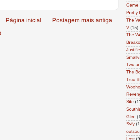
Game 
Pretty 
Página inicial
Postagem mais antiga
The Va
V
(15)
)
The Wa
Breako
Justifi
Smallvi
Two an
The Bo
True B
Wooh
Reven
Site
(1
Southl
Glee
(
Syfy
(1
outsou
Lost
(9