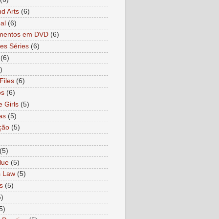
nd Arts
(6)
al
(6)
mentos em DVD
(6)
es Séries
(6)
(6)
)
Files
(6)
os
(6)
e Girls
(5)
as
(5)
ção
(5)
)
(5)
lue
(5)
s Law
(5)
s
(5)
5)
5)