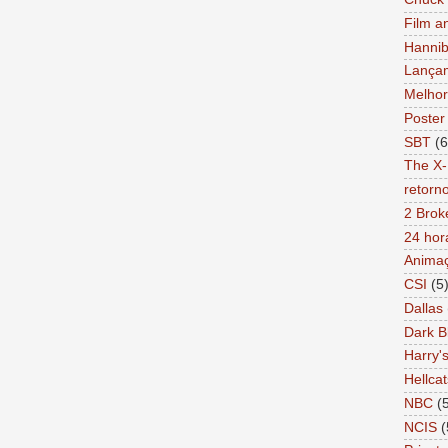
Film a
Hannib
Lança
Melhor
Poster
SBT
(6
The X-
retorn
2 Brok
24 hor
Anima
CSI
(5
Dallas
Dark B
Harry'
Hellcat
NBC
(
NCIS
(