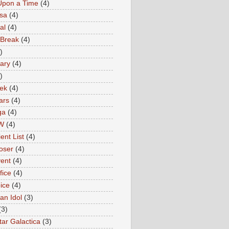
Upon a Time
(4)
sa
(4)
al
(4)
 Break
(4)
)
ary
(4)
)
rek
(4)
ars
(4)
ga
(4)
W
(4)
ent List
(4)
oser
(4)
ent
(4)
fice
(4)
ice
(4)
an Idol
(3)
(3)
tar Galactica
(3)