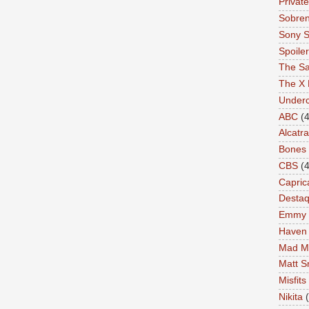
Private
Sobren
Sony S
Spoile
The Sa
The X 
Under
ABC
(4
Alcatr
Bones
CBS
(4
Capric
Desta
Emmy
Haven
Mad M
Matt S
Misfits
Nikita