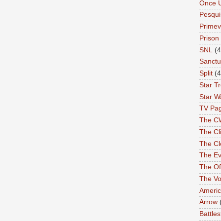
Once 
Pesqui
Primev
Prison
SNL
(4
Sanctu
Split
(4
Star T
Star W
TV Pa
The C
The Cli
The Cl
The Ev
The Of
The Vo
Americ
Arrow
Battles