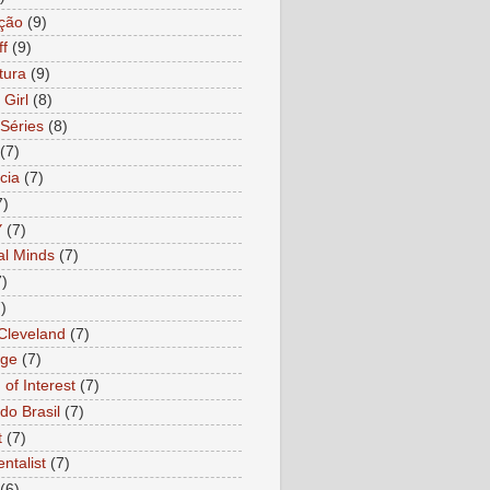
ção
(9)
ff
(9)
tura
(9)
 Girl
(8)
Séries
(8)
(7)
cia
(7)
7)
Y
(7)
al Minds
(7)
7)
)
 Cleveland
(7)
age
(7)
of Interest
(7)
do Brasil
(7)
t
(7)
ntalist
(7)
(6)