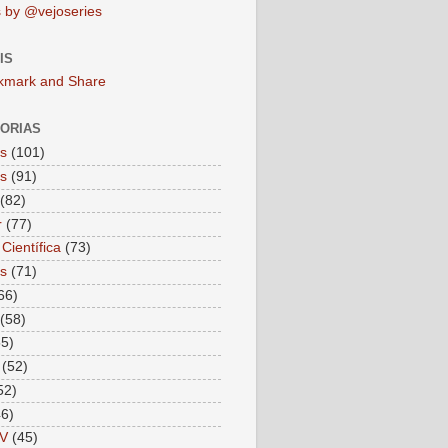
 by @vejoseries
IS
ORIAS
as
(101)
as
(91)
(82)
r
(77)
Científica
(73)
as
(71)
66)
(58)
55)
(52)
52)
46)
V
(45)