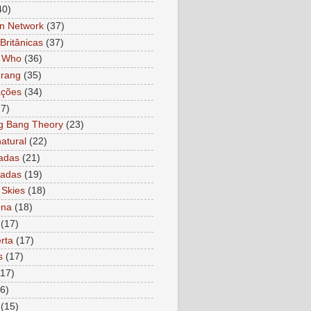
40)
n Network
(37)
Britânicas
(37)
r Who
(36)
rang
(35)
ações
(34)
27)
g Bang Theory
(23)
atural
(22)
adas
(21)
ladas
(19)
 Skies
(18)
ona
(18)
(17)
rta
(17)
s
(17)
(17)
6)
(15)