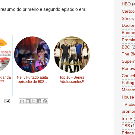
HBO
(
o resumo do primeiro e segundo episódio em:
Cartoo
Séries 
Docto
Boome
Premi
BBC
(
The Bi
Supern
Renov
Cance
aganda
Nelly Furtado agita
Top 10 - Séries
??
episódio de 902...
Adolescentes!!
Falling
Marat
House
TV abe
promo
truTV
TBS
(1
Fringe