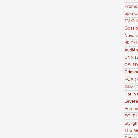
Promo
Spin O
TV Cul
Gossip
Novas 
90210
Audiên
CNN
(
CSI N
Crimin
FOX
(
Glitz
(7
Hot in
Lever
Person 
SCI FI 
Styligh
The Me
Chuck