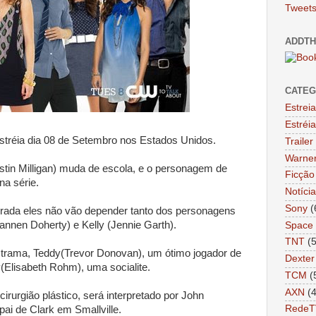
Tweets
ADDTH
CATEG
Estrei
Estréi
tréia dia 08 de Setembro nos Estados Unidos.
Trailer
Warne
in Milligan) muda de escola, e o personagem de
Ficção 
na série.
Notíci
Sony
(
rada eles não vão depender tanto dos personagens
annen Doherty) e Kelly (Jennie Garth).
Space
TNT
(
trama, Teddy(Trevor Donovan), um ótimo jogador de
Dexter
y(Elisabeth Rohm), uma socialite.
TCM
(
AXN
(
rurgião plástico, será interpretado por John
RedeT
 pai de Clark em Smallville.