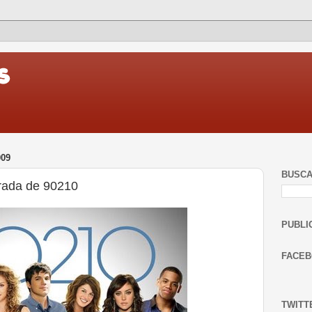
009
BUSC
rada de 90210
PUBLI
FACE
TWITT