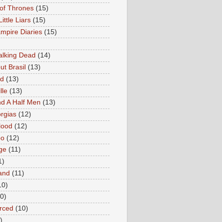
of Thrones
(15)
Little Liars
(15)
mpire Diaries
(15)
lking Dead
(14)
ut Brasil
(13)
ed
(13)
lle
(13)
d A Half Men
(13)
rgias
(12)
lood
(12)
oo
(12)
ge
(11)
1)
and
(11)
10)
0)
rced
(10)
)