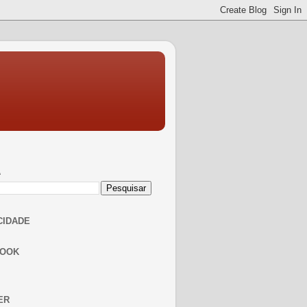
A
CIDADE
BOOK
ER