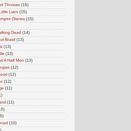
of Thrones
(15)
Little Liars
(15)
mpire Diaries
(15)
lking Dead
(14)
ut Brasil
(13)
ed
(13)
lle
(13)
d A Half Men
(13)
rgias
(12)
lood
(12)
oo
(12)
ge
(11)
1)
and
(11)
10)
0)
rced
(10)
)