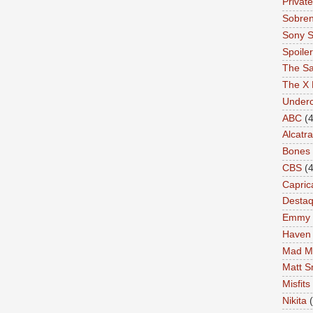
Private
Sobren
Sony S
Spoile
The Sa
The X 
Under
ABC
(4
Alcatr
Bones
CBS
(4
Capric
Desta
Emmy
Haven
Mad M
Matt S
Misfits
Nikita