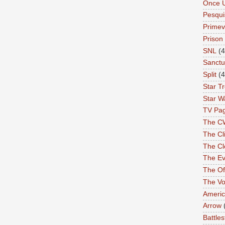
Once 
Pesqui
Primev
Prison
SNL
(4
Sanctu
Split
(4
Star T
Star W
TV Pa
The C
The Cli
The Cl
The Ev
The Of
The Vo
Americ
Arrow
Battles