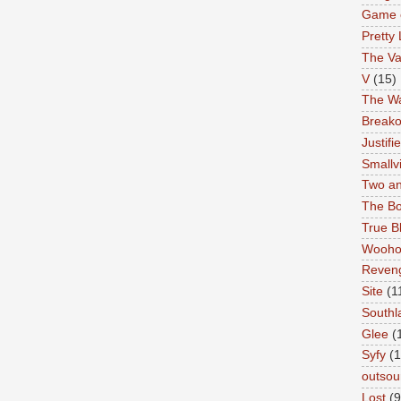
Game 
Pretty 
The Va
V
(15)
The Wa
Breako
Justifi
Smallvi
Two an
The Bo
True B
Wooh
Reven
Site
(1
Southl
Glee
(
Syfy
(1
outsou
Lost
(9