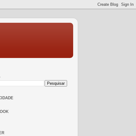
A
CIDADE
BOOK
ER