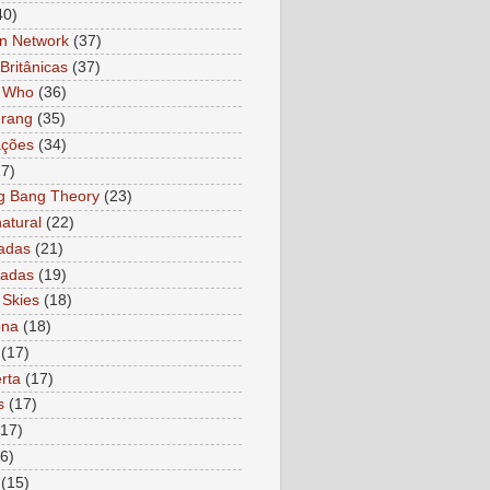
40)
n Network
(37)
Britânicas
(37)
r Who
(36)
rang
(35)
ações
(34)
27)
g Bang Theory
(23)
atural
(22)
adas
(21)
ladas
(19)
 Skies
(18)
ona
(18)
(17)
rta
(17)
s
(17)
(17)
6)
(15)