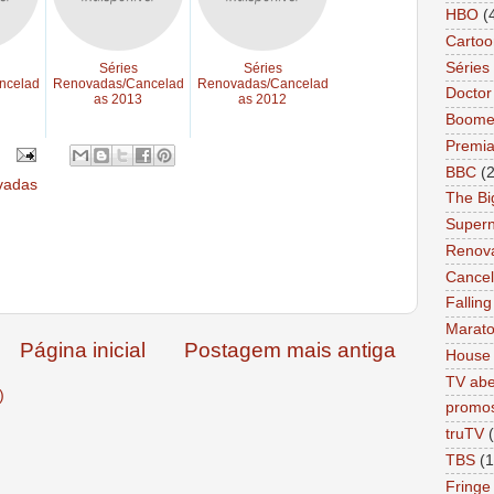
HBO
(
Cartoo
Séries 
Séries
Séries
ncelad
Renovadas/Cancelad
Renovadas/Cancelad
Docto
as 2013
as 2012
Boome
Premi
BBC
(
vadas
The Bi
Supern
Renov
Cance
Falling
Marat
Página inicial
Postagem mais antiga
House
TV abe
)
promo
truTV
TBS
(1
Fringe