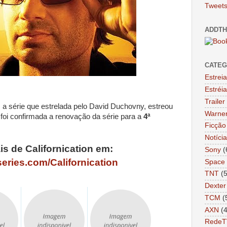
Tweets
ADDTH
CATEG
Estrei
Estréi
Trailer
, a série que estrelada pelo David Duchovny, estreou
Warne
foi confirmada a renovação da série para a
4ª
Ficção 
Notíci
s de Californication em:
Sony
(
eries.com/Californication
Space
TNT
(
Dexter
TCM
(
AXN
(
RedeT