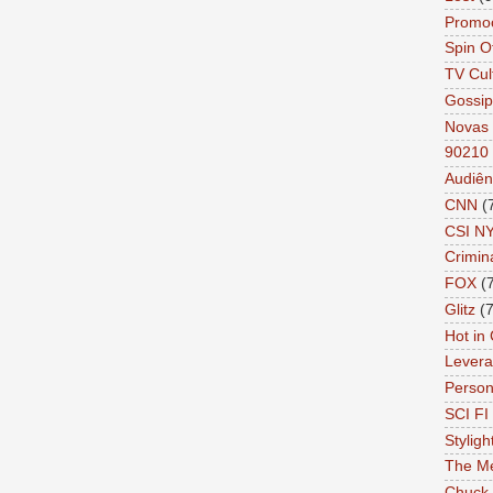
Promo
Spin O
TV Cul
Gossip
Novas 
90210
Audiên
CNN
(
CSI N
Crimin
FOX
(
Glitz
(7
Hot in
Lever
Person 
SCI FI 
Styligh
The Me
Chuck