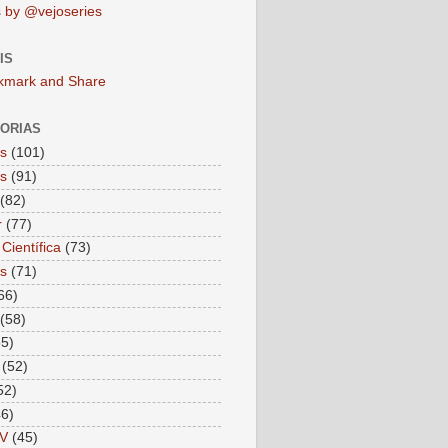
 by @vejoseries
IS
ORIAS
as
(101)
as
(91)
(82)
r
(77)
Científica
(73)
as
(71)
66)
(58)
55)
(52)
52)
46)
V
(45)