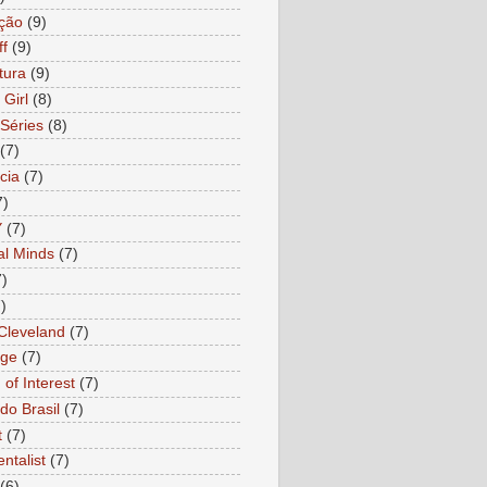
ção
(9)
ff
(9)
tura
(9)
 Girl
(8)
Séries
(8)
(7)
cia
(7)
7)
Y
(7)
al Minds
(7)
7)
)
 Cleveland
(7)
age
(7)
of Interest
(7)
do Brasil
(7)
t
(7)
ntalist
(7)
(6)