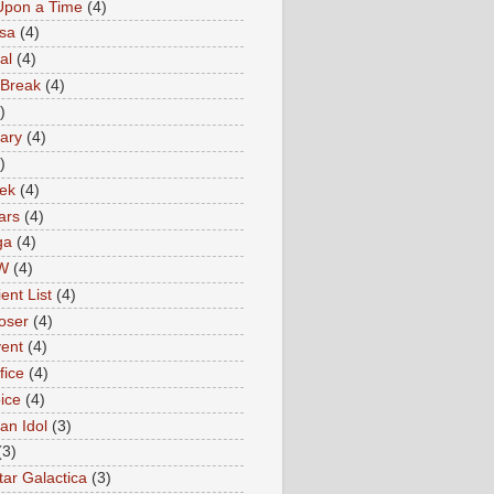
Upon a Time
(4)
sa
(4)
al
(4)
 Break
(4)
)
ary
(4)
)
rek
(4)
ars
(4)
ga
(4)
W
(4)
ent List
(4)
oser
(4)
ent
(4)
fice
(4)
ice
(4)
an Idol
(3)
(3)
tar Galactica
(3)