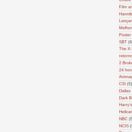
Film a
Hannib
Lança
Melhor
Poster
SBT
(6
The X-
retorn
2 Brok
24 hor
Anima
CSI
(5
Dallas
Dark B
Harry'
Hellcat
NBC
(
NCIS
(