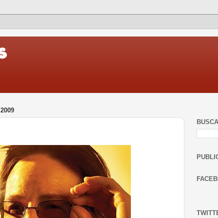
2009
BUSC
PUBLI
FACE
TWITT