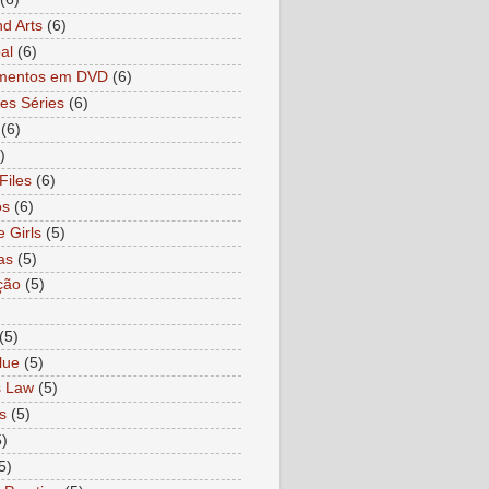
nd Arts
(6)
al
(6)
mentos em DVD
(6)
es Séries
(6)
(6)
)
Files
(6)
os
(6)
e Girls
(5)
as
(5)
ção
(5)
)
(5)
lue
(5)
s Law
(5)
s
(5)
5)
5)