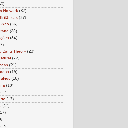
40)
n Network
(37)
Britânicas
(37)
r Who
(36)
rang
(35)
ações
(34)
27)
g Bang Theory
(23)
atural
(22)
adas
(21)
ladas
(19)
 Skies
(18)
ona
(18)
(17)
rta
(17)
s
(17)
(17)
6)
(15)