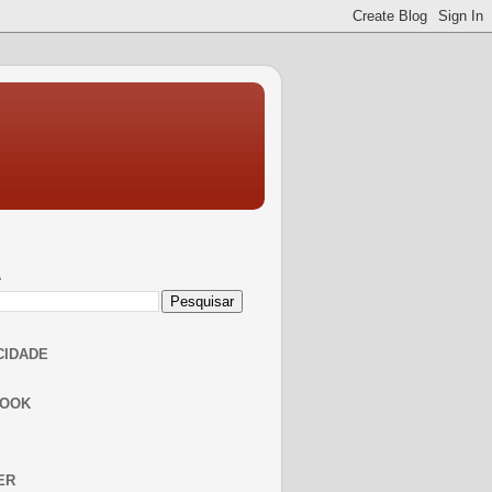
A
CIDADE
BOOK
ER