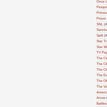
Once 
Pesqui
Primev
Prison
SNL
(4
Sanctu
Split
(4
Star T
Star W
TV Pa
The C
The Cli
The Cl
The Ev
The Of
The Vo
Americ
Arrow
Battles