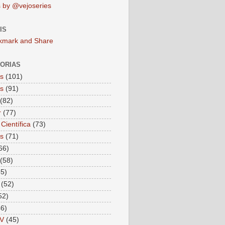
 by @vejoseries
IS
ORIAS
as
(101)
as
(91)
(82)
r
(77)
Científica
(73)
as
(71)
66)
(58)
55)
(52)
52)
46)
V
(45)