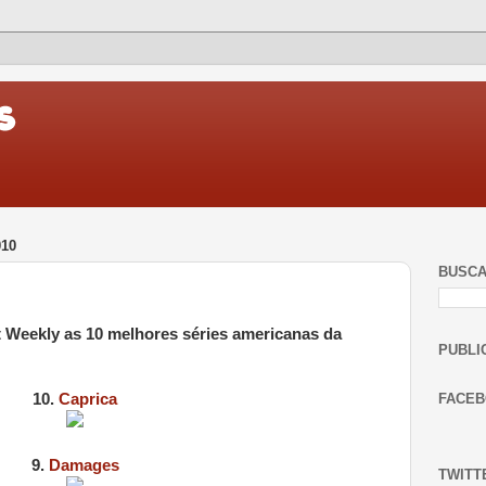
010
BUSC
 Weekly as 10 melhores séries americanas da
PUBLI
10.
Caprica
FACE
9.
Damages
TWITT