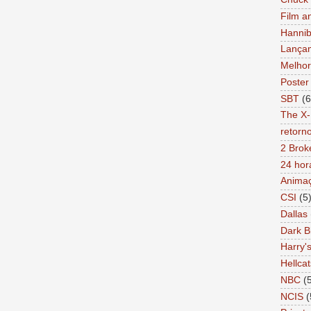
Film a
Hannib
Lança
Melhor
Poster
SBT
(6
The X-
retorn
2 Brok
24 hor
Anima
CSI
(5
Dallas
Dark B
Harry'
Hellcat
NBC
(
NCIS
(