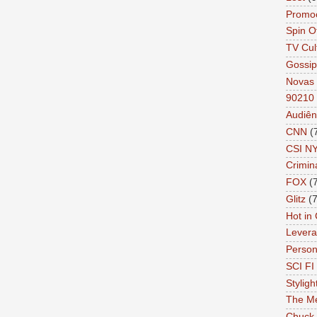
Promo
Spin O
TV Cul
Gossip
Novas 
90210
Audiên
CNN
(
CSI N
Crimin
FOX
(
Glitz
(7
Hot in
Lever
Person 
SCI FI 
Styligh
The Me
Chuck