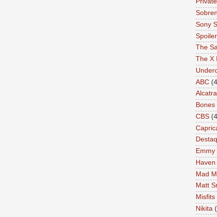
Private
Sobren
Sony S
Spoile
The Sa
The X 
Under
ABC
(4
Alcatr
Bones
CBS
(4
Capric
Desta
Emmy
Haven
Mad M
Matt S
Misfits
Nikita