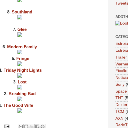
Tweets
8.
Southland
ADDTH
7.
Glee
CATEG
Estrei
6.
Modern Family
Estréi
Trailer
5.
Fringe
Warne
4.
Friday Night Lights
Ficção 
Notíci
3.
Lost
Sony
(
Space
2.
Breaking Bad
TNT
(
Dexter
1.
The Good Wife
TCM
(
AXN
(
RedeT