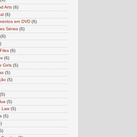
nd Arts
(6)
al
(6)
mentos em DVD
(6)
es Séries
(6)
(6)
)
Files
(6)
os
(6)
e Girls
(5)
as
(5)
ção
(5)
)
(5)
lue
(5)
s Law
(5)
s
(5)
5)
5)