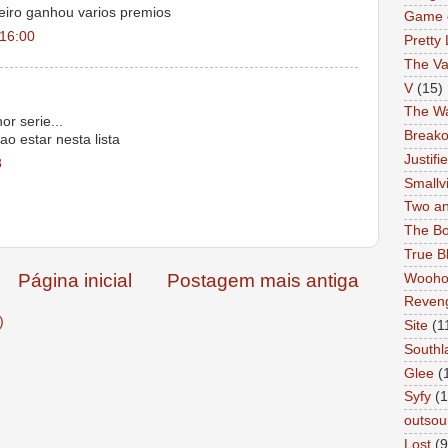
eiro ganhou varios premios
Game 
 16:00
Pretty 
The Va
V
(15)
The Wa
r serie...
Breako
o estar nesta lista
Justifi
3
Smallvi
Two an
The Bo
True B
Página inicial
Postagem mais antiga
Wooh
Reven
)
Site
(1
Southl
Glee
(
Syfy
(1
outsou
Lost
(9