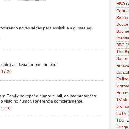
HBO
(
Cartoo
Séries 
Docto
rocurando novas séries para assistir e algumas aqui
Boome
Premi
7
BBC
(
The Bi
Supern
entra ai, devia tar em primeiro
Renov
 17:20
Cance
Falling
Marat
House
rn Family no topo! o humor subtil, as interpretações
TV abe
ho visto no humor. Referência completamente.
promo
 23:18
truTV
TBS
(1
Fringe