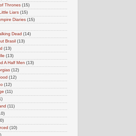
of Thrones
(15)
Little Liars
(15)
mpire Diaries
(15)
lking Dead
(14)
ut Brasil
(13)
ed
(13)
lle
(13)
d A Half Men
(13)
rgias
(12)
lood
(12)
oo
(12)
ge
(11)
1)
and
(11)
10)
0)
rced
(10)
)