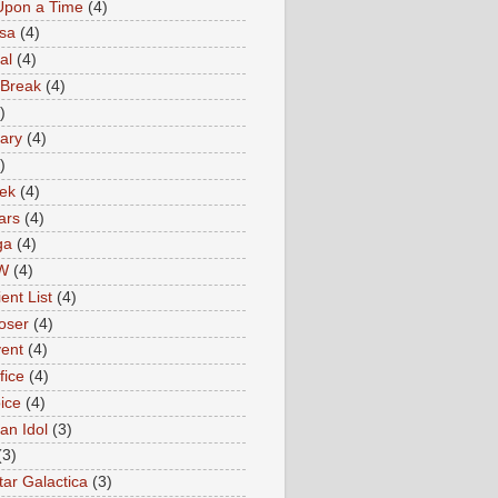
Upon a Time
(4)
sa
(4)
al
(4)
 Break
(4)
)
ary
(4)
)
rek
(4)
ars
(4)
ga
(4)
W
(4)
ent List
(4)
oser
(4)
ent
(4)
fice
(4)
ice
(4)
an Idol
(3)
(3)
tar Galactica
(3)