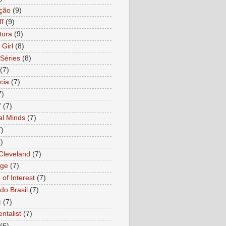
ção
(9)
ff
(9)
tura
(9)
 Girl
(8)
Séries
(8)
(7)
cia
(7)
7)
Y
(7)
al Minds
(7)
7)
)
 Cleveland
(7)
age
(7)
of Interest
(7)
do Brasil
(7)
t
(7)
ntalist
(7)
(6)