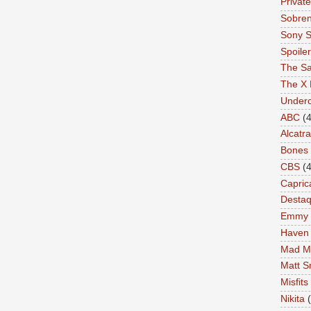
Private
Sobren
Sony S
Spoile
The Sa
The X 
Under
ABC
(4
Alcatr
Bones
CBS
(4
Capric
Desta
Emmy
Haven
Mad M
Matt S
Misfits
Nikita