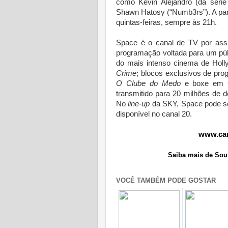
como Kevin Alejandro (da série
Shawn Hatosy (“Numb3rs”). A par
quintas-feiras, sempre às 21h.
Space é o canal de TV por ass
programação voltada para um púb
do mais intenso cinema de Hol
Crime
; blocos exclusivos de p
O Clube do Medo
e boxe em C
transmitido para 20 milhões de 
No
line-up
da SKY, Space pode se
disponível no canal 20.
www.can
Saiba mais de Sou
VOCÊ TAMBÉM PODE GOSTAR