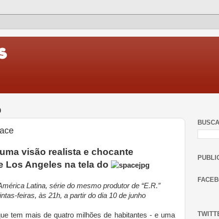
0
BUSC
pace
a visão realista e chocante
PUBLI
de Los Angeles na tela do
FACE
América Latina, série do mesmo produtor de “E.R.”
ntas-feiras, às 21h, a partir do dia 10 de junho
TWITT
ue tem mais de quatro milhões de habitantes - e uma