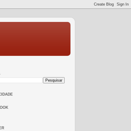
A
CIDADE
BOOK
ER