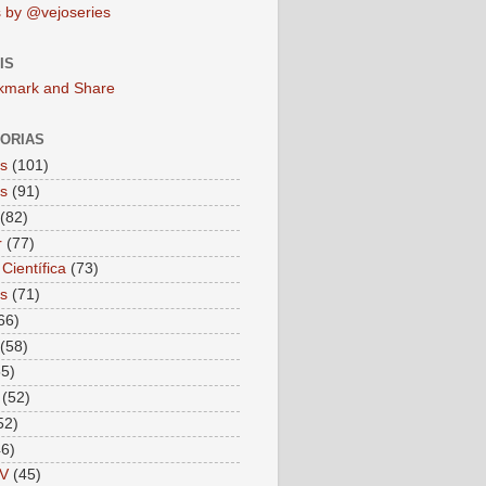
 by @vejoseries
IS
ORIAS
as
(101)
as
(91)
(82)
r
(77)
Científica
(73)
as
(71)
66)
(58)
55)
(52)
52)
46)
V
(45)