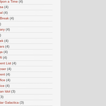
Upon a Time
(4)
sa
(4)
al
(4)
 Break
(4)
)
ary
(4)
)
rek
(4)
ars
(4)
ga
(4)
W
(4)
ent List
(4)
oser
(4)
ent
(4)
fice
(4)
ice
(4)
an Idol
(3)
(3)
tar Galactica
(3)