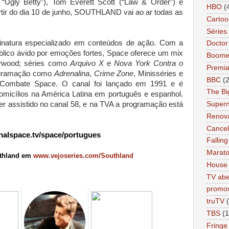
 “Ugly Betty”), Tom Everett Scott (“Law & Order”) e
HBO
(
tir do dia 10 de junho, SOUTHLAND vai ao ar todas as
Cartoo
Séries 
inatura especializado em conteúdos de ação. Com a
Docto
lico ávido por emoções fortes, Space oferece um mix
Boome
lywood; séries como
Arquivo X
e
Nova York Contra o
Premi
rogramação como
Adrenalina
,
Crime Zone
, Minisséries e
BBC
(
ombate Space. O canal foi lançado em 1991 e é
The Bi
domicílios na América Latina em português e espanhol.
r assistido no canal 58, e na TVA a programação está
Supern
Renov
Cance
alspace.tv/space/
portugues
Falling
Marat
thland em
www.vejoseries.com/Southland
House
TV abe
promo
truTV
TBS
(1
Fringe