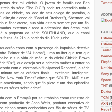
apenas dez mil oficiais. O jovem de família rica Ben
Tweets
rela da série “The O.C.”) pode ter aprendido toda a
as da cidade, ao lado de seu colega de patrulha, o
ADDTH
udlitz,do elenco de “Band of Brothers”), Sherman vai
do e ficar atento, sua vida estará sempre por um fio.
adas externas e toda a adrenalina das áreas mais
CATEG
ta é a proposta da série SOUTHLAND, que o canal
s-feiras, às 21h, a partir do dia 10 de junho.
Estrei
Estréi
quadrão conta com a presença da impulsiva detetive
Trailer
ndra Palmer de “24 Horas”), uma mulher que tem que
Warne
rabalho e sua vida de mãe; e da oficial Chickie Brown
Ficção 
série “Oz”), que deseja ser a primeira mulher a entrar no
cordo com o informativo “Hollywood Reporter”, a série
Notíci
inuto até os créditos finais – excitante, inteligente,
Sony
(
rnal “The New York Times” afirma que SOUTHLAND é um
Space
e-americana, sendo que “o piloto é um dos episódios
TNT
(
as as séries sobre crime”.
Dexter
TCM
(
ada com o Emmy® por seu trabalho como roteirista de
com produção de John Wells, produtor executivo de
AXN
(
o elenco rostos conhecidos dos fãs de séries de TV,
RedeT