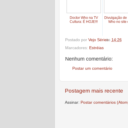
Doctor Who na TV
Divulgação de 
Cultura: É HOJE!!!
Who no site d
Postado por
Vejo Séries
às
14:26
Marcadores:
Estréias
Nenhum comentário:
Postar um comentário
Postagem mais recente
Assinar:
Postar comentários (Atom