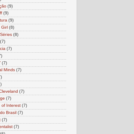
ção
(9)
ff
(9)
tura
(9)
 Girl
(8)
Séries
(8)
(7)
cia
(7)
7)
Y
(7)
al Minds
(7)
7)
)
 Cleveland
(7)
age
(7)
of Interest
(7)
do Brasil
(7)
t
(7)
ntalist
(7)
(6)