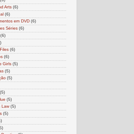
nd Arts
(6)
al
(6)
mentos em DVD
(6)
es Séries
(6)
(6)
)
Files
(6)
os
(6)
e Girls
(5)
as
(5)
ção
(5)
)
(5)
lue
(5)
s Law
(5)
s
(5)
5)
5)