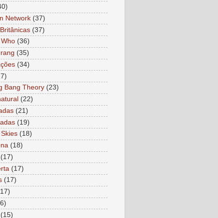
40)
n Network
(37)
Britânicas
(37)
r Who
(36)
rang
(35)
ações
(34)
27)
g Bang Theory
(23)
atural
(22)
adas
(21)
ladas
(19)
 Skies
(18)
ona
(18)
(17)
rta
(17)
s
(17)
(17)
6)
(15)