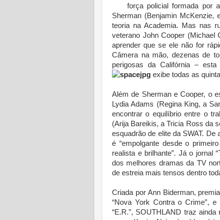
força policial formada por 
Sherman (Benjamin McKenzie, est
teoria na Academia. Mas nas ru
veterano John Cooper (Michael C
aprender que se ele não for rápi
Câmera na mão, dezenas de tom
perigosas da Califórnia – es
exibe todas as quinta
Além de Sherman e Cooper, o es
Lydia Adams (Regina King, a Sa
encontrar o equilíbrio entre o t
(Arija Bareikis, a Tricia Ross da 
esquadrão de elite da SWAT. De a
é “empolgante desde o primeiro m
realista e brilhante”. Já o jo
dos melhores dramas da TV nort
de estreia mais tensos dentro tod
Criada por Ann Biderman, premi
“Nova York Contra o Crime”, e 
“E.R.”, SOUTHLAND traz ainda n