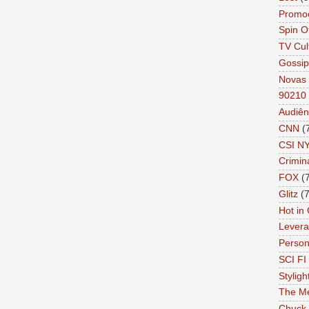
Promo
Spin O
TV Cul
Gossip
Novas 
90210
Audiên
CNN
(
CSI N
Crimin
FOX
(
Glitz
(7
Hot in
Lever
Person 
SCI FI 
Styligh
The Me
Chuck