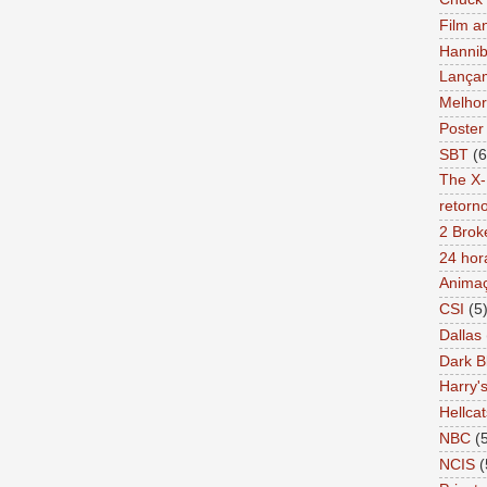
Film a
Hannib
Lança
Melhor
Poster
SBT
(6
The X-
retorn
2 Brok
24 hor
Anima
CSI
(5
Dallas
Dark B
Harry'
Hellcat
NBC
(
NCIS
(