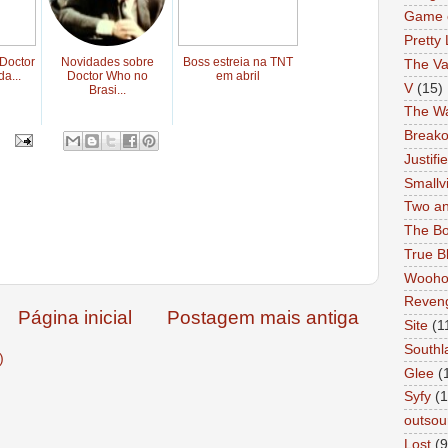
Game 
Pretty 
Doctor
Novidades sobre
Boss estreia na TNT
The Va
a...
Doctor Who no
em abril
V
(15)
Brasi...
The Wa
Breako
Justifi
Smallvi
Two an
The Bo
True B
Wooh
Reven
Página inicial
Postagem mais antiga
Site
(1
Southl
)
Glee
(
Syfy
(1
outsou
Lost
(9