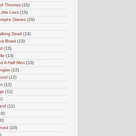
of Thrones
(15)
Little Liars
(15)
mpire Diaries
(15)
lking Dead
(14)
ut Brasil
(13)
ed
(13)
lle
(13)
d A Half Men
(13)
rgias
(12)
lood
(12)
oo
(12)
ge
(11)
1)
and
(11)
10)
0)
rced
(10)
)