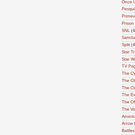
Once 
Pesqui
Primev
Prison
SNL
(4
Sanctu
Split
(4
Star T
Star W
TV Pa
The C
The Cli
The Cl
The Ev
The Of
The Vo
Americ
Arrow
Battles