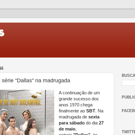
16
BUSC
 série "Dallas" na madrugada
A continuação de um
PUBLI
grande sucesso dos
anos 1970 chega
finalmente ao
SBT
. Na
FACE
madrugada de
sexta
para sábado
do dia
27
de maio
,
TWITT
estreia
"Dallas"
, às