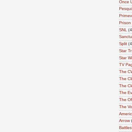
Once 
Pesqui
Primev
Prison
SNL
(4
Sanctu
Split
(4
Star T
Star W
TV Pa
The C
The Cli
The Cl
The Ev
The Of
The Vo
Americ
Arrow
Battles