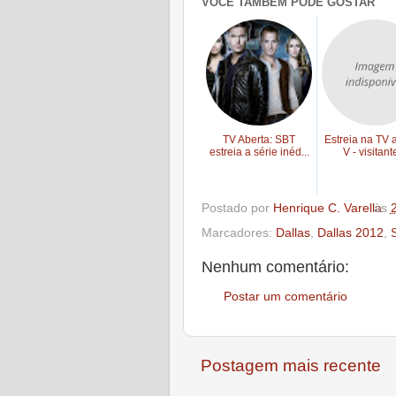
VOCÊ TAMBÉM PODE GOSTAR
TV Aberta: SBT
Estreia na TV 
estreia a série inéd...
V - visitante
Postado por
Henrique C. Varella
às
Marcadores:
Dallas
,
Dallas 2012
,
Nenhum comentário:
Postar um comentário
Postagem mais recente