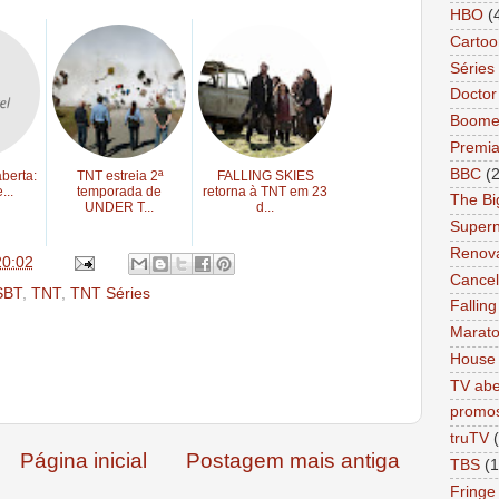
HBO
(
Cartoo
Séries 
Docto
Boome
Premi
BBC
(
aberta:
TNT estreia 2ª
FALLING SKIES
...
temporada de
retorna à TNT em 23
The Bi
UNDER T...
d...
Supern
Renov
20:02
Cance
SBT
,
TNT
,
TNT Séries
Falling
Marat
House
TV abe
promo
truTV
Página inicial
Postagem mais antiga
TBS
(1
Fringe