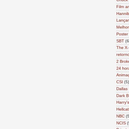
Film a
Hannib
Lança
Melhor
Poster
SBT
(6
The X-
retorn
2 Brok
24 hor
Anima
CSI
(5
Dallas
Dark B
Harry'
Hellcat
NBC
(
NCIS
(