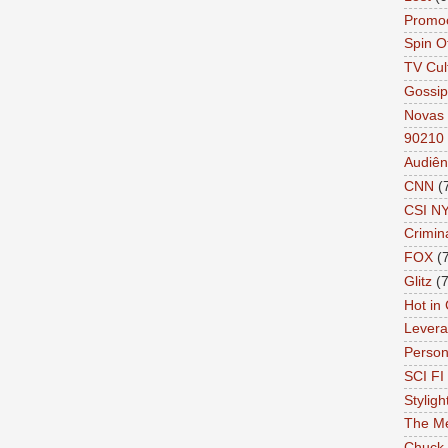
Promo
Spin O
TV Cul
Gossip
Novas 
90210
Audiên
CNN
(
CSI N
Crimin
FOX
(
Glitz
(7
Hot in
Lever
Person 
SCI FI 
Styligh
The Me
Chuck