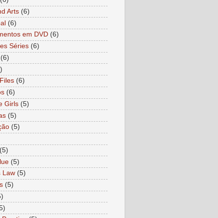
nd Arts
(6)
al
(6)
mentos em DVD
(6)
es Séries
(6)
(6)
)
Files
(6)
os
(6)
e Girls
(5)
as
(5)
ção
(5)
)
(5)
lue
(5)
s Law
(5)
s
(5)
5)
5)