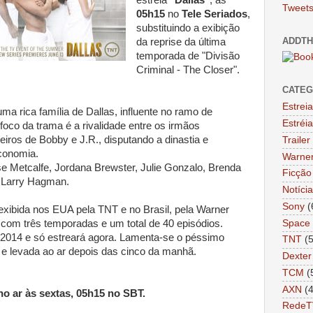
Tweets
05h15
no
Tele Seriados
,
substituindo a exibição
ADDTH
da reprise da última
temporada de "Divisão
Criminal - The Closer".
CATEG
Estrei
ma rica família de Dallas, influente no ramo de
Estréi
foco da trama é a rivalidade entre os irmãos
iros de Bobby e J.R., disputando a dinastia e
Trailer
economia.
Warne
e Metcalfe, Jordana Brewster, Julie Gonzalo, Brenda
Ficção 
, Larry Hagman.
Notíci
Sony
(
exibida nos EUA pela TNT e no Brasil, pela Warner
Space
com três temporadas e um total de 40 episódios.
m 2014 e só estreará agora. Lamenta-se o péssimo
TNT
(
e levada ao ar depois das cinco da manhã.
Dexter
TCM
(
AXN
(
 ar às sextas, 05h15 no SBT.
RedeT