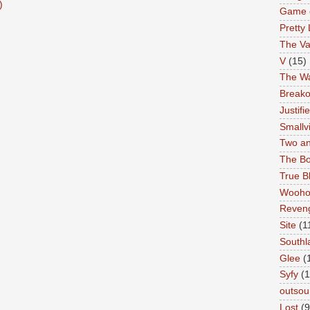
)
Game 
Pretty 
The Va
V
(15)
The Wa
Breako
Justifi
Smallvi
Two an
The Bo
True B
Wooh
Reven
Site
(1
Southl
Glee
(
Syfy
(1
outsou
Lost
(9