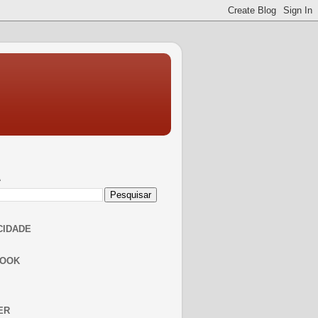
A
CIDADE
BOOK
ER