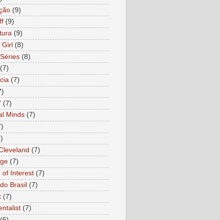
ção
(9)
ff
(9)
tura
(9)
 Girl
(8)
Séries
(8)
(7)
cia
(7)
7)
Y
(7)
al Minds
(7)
7)
)
 Cleveland
(7)
age
(7)
of Interest
(7)
do Brasil
(7)
t
(7)
ntalist
(7)
(6)