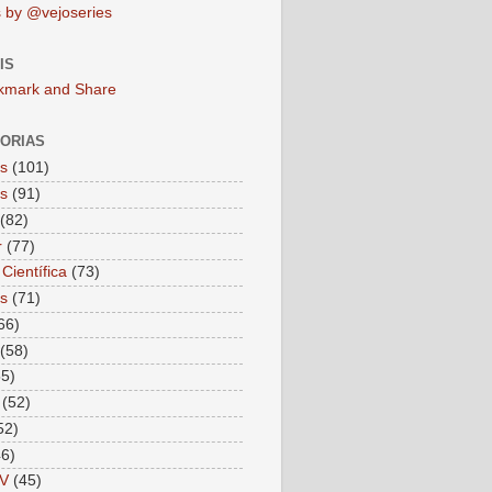
 by @vejoseries
IS
ORIAS
as
(101)
as
(91)
(82)
r
(77)
Científica
(73)
as
(71)
66)
(58)
55)
(52)
52)
46)
V
(45)