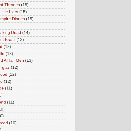
of Thrones
(15)
Little Liars
(15)
mpire Diaries
(15)
lking Dead
(14)
ut Brasil
(13)
ed
(13)
lle
(13)
d A Half Men
(13)
rgias
(12)
lood
(12)
oo
(12)
ge
(11)
1)
and
(11)
10)
0)
rced
(10)
)