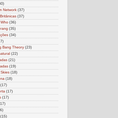
40)
n Network
(37)
Britânicas
(37)
r Who
(36)
rang
(35)
ações
(34)
27)
g Bang Theory
(23)
atural
(22)
adas
(21)
ladas
(19)
 Skies
(18)
ona
(18)
(17)
rta
(17)
s
(17)
(17)
6)
(15)