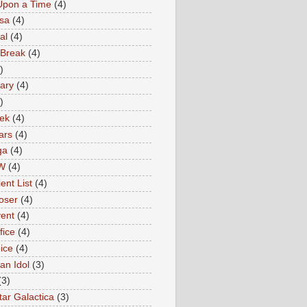
Upon a Time
(4)
sa
(4)
al
(4)
 Break
(4)
)
ary
(4)
)
rek
(4)
ars
(4)
ga
(4)
W
(4)
ent List
(4)
oser
(4)
ent
(4)
fice
(4)
ice
(4)
an Idol
(3)
(3)
tar Galactica
(3)