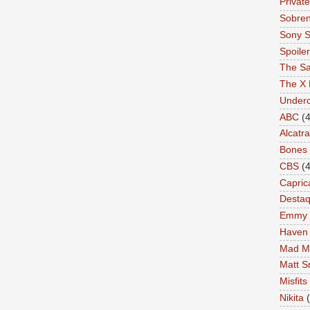
Private
Sobren
Sony S
Spoile
The Sa
The X 
Under
ABC
(4
Alcatr
Bones
CBS
(4
Capric
Desta
Emmy
Haven
Mad M
Matt S
Misfits
Nikita