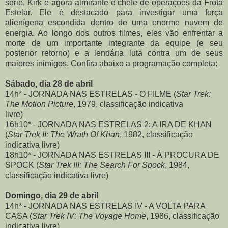
série, Kirk é agora almirante e chefe de operações da Frota
Estelar. Ele é destacado para investigar uma força
alienígena escondida dentro de uma enorme nuvem de
energia. Ao longo dos outros filmes, eles vão enfrentar a
morte de um importante integrante da equipe (e seu
posterior retorno) e a lendária luta contra um de seus
maiores inimigos. Confira abaixo a programação completa:
Sábado, dia 28 de abril
14h* - JORNADA NAS ESTRELAS - O FILME (
Star Trek:
The Motion Picture
, 1979, classificação indicativa
livre)
16h10* - JORNADA NAS ESTRELAS 2: A IRA DE KHAN
(
Star Trek II: The Wrath Of Khan
, 1982, classificação
indicativa livre)
18h10* - JORNADA NAS ESTRELAS III - À PROCURA DE
SPOCK (
Star Trek III: The Search For Spock
, 1984,
classificação indicativa livre)
Domingo, dia 29 de abril
14h* - JORNADA NAS ESTRELAS IV - A VOLTA PARA
CASA (
Star Trek IV: The Voyage Home
, 1986, classificação
indicativa livre)