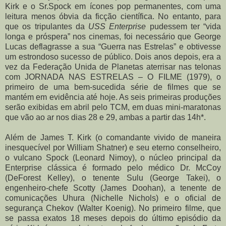
Kirk e o Sr.Spock em ícones pop permanentes, com uma
leitura menos óbvia da ficção científica. No entanto, para
que os tripulantes da
USS Enterprise
pudessem ter “vida
longa e próspera” nos cinemas, foi necessário que George
Lucas deflagrasse a sua “Guerra nas Estrelas” e obtivesse
um estrondoso sucesso de público. Dois anos depois, era a
vez da Federação Unida de Planetas aterrisar nas telonas
com JORNADA NAS ESTRELAS – O FILME (1979), o
primeiro de uma bem-sucedida série de filmes que se
mantém em evidência até hoje. As seis primeiras produções
serão exibidas em abril pelo TCM, em duas mini-maratonas
que vão ao ar nos dias 28 e 29, ambas a partir das 14h*.
Além de James T. Kirk (o comandante vivido de maneira
inesquecível por William Shatner) e seu eterno conselheiro,
o vulcano Spock (Leonard Nimoy), o núcleo principal da
Enterprise clássica é formado pelo médico Dr. McCoy
(DeForest Kelley), o tenente Sulu (George Takei), o
engenheiro-chefe Scotty (James Doohan), a tenente de
comunicações Uhura (Nichelle Nichols) e o oficial de
segurança Chekov (Walter Koenig). No primeiro filme, que
se passa exatos 18 meses depois do último episódio da