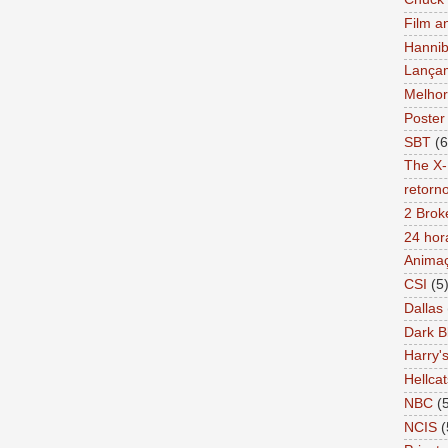
Film a
Hannib
Lança
Melhor
Poster
SBT
(6
The X-
retorn
2 Brok
24 hor
Anima
CSI
(5
Dallas
Dark B
Harry'
Hellcat
NBC
(
NCIS
(