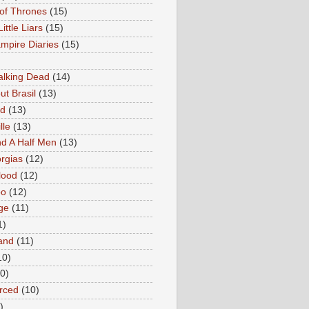
of Thrones
(15)
Little Liars
(15)
mpire Diaries
(15)
lking Dead
(14)
ut Brasil
(13)
ed
(13)
lle
(13)
d A Half Men
(13)
rgias
(12)
lood
(12)
oo
(12)
ge
(11)
1)
and
(11)
10)
0)
rced
(10)
)