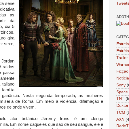
da série
Tweets
icativa
odas as
ADDTH
rtir da
o, dia 5
tóricos,
CATEG
uro gira
or sexo,
Estrei
Estréi
Trailer
Jordan
Warne
Atraídos
Ficção 
 passa
tamente
Notíci
italiano
Sony
(
amília
Space
e ganância. Nesta segunda temporada, as mulheres
TNT
(
 miséria de Roma. Em meio à violência, difamação e
Dexter
caos de onde vivem.
TCM
(
 pelo ator britânico Jeremy Irons, é um clérigo
AXN
(
mília. Em nome daqueles que são de seu sangue, ele é
RedeT