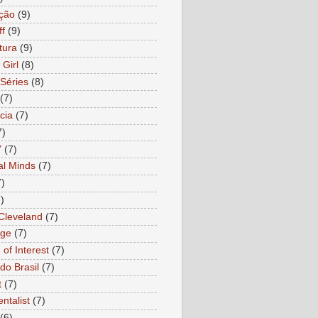
ção
(9)
ff
(9)
tura
(9)
 Girl
(8)
Séries
(8)
(7)
cia
(7)
7)
Y
(7)
al Minds
(7)
7)
)
 Cleveland
(7)
age
(7)
of Interest
(7)
do Brasil
(7)
t
(7)
ntalist
(7)
(6)