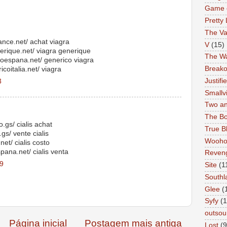
Game 
Pretty 
The Va
ance.net/ achat viagra
V
(15)
rique.net/ viagra generique
The Wa
coespana.net/ generico viagra
Breako
icoitalia.net/ viagra
Justifi
3
Smallvi
Two an
The Bo
o.gs/ cialis achat
True B
gs/ vente cialis
Wooh
net/ cialis costo
spana.net/ cialis venta
Reven
09
Site
(1
Southl
Glee
(
Syfy
(1
outsou
Página inicial
Postagem mais antiga
Lost
(9