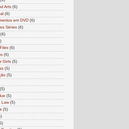
nd Arts
(6)
al
(6)
mentos em DVD
(6)
es Séries
(6)
(6)
)
Files
(6)
os
(6)
e Girls
(5)
as
(5)
ção
(5)
)
(5)
lue
(5)
s Law
(5)
s
(5)
5)
5)