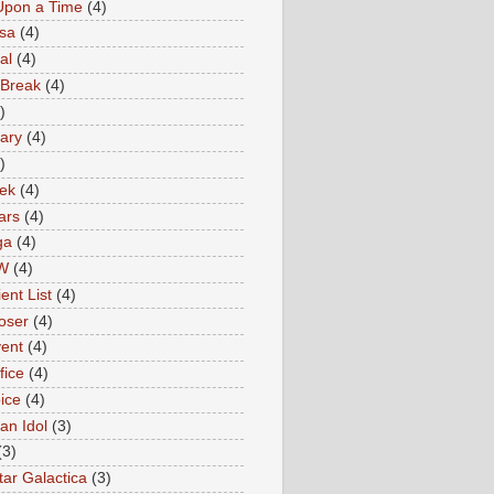
Upon a Time
(4)
sa
(4)
al
(4)
 Break
(4)
)
ary
(4)
)
rek
(4)
ars
(4)
ga
(4)
W
(4)
ent List
(4)
oser
(4)
ent
(4)
fice
(4)
ice
(4)
an Idol
(3)
(3)
tar Galactica
(3)