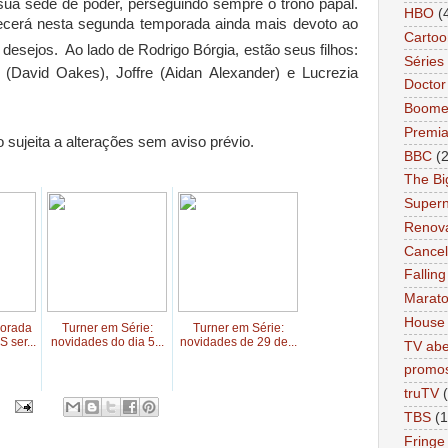
 sua sede de poder, perseguindo sempre o trono papal.
HBO
(
recerá nesta segunda temporada ainda mais devoto ao
Cartoo
 desejos.
Ao lado de Rodrigo Bórgia, estão seus filhos:
Séries 
 (David Oakes), Joffre (Aidan Alexander) e Lucrezia
Docto
Boome
Premi
 sujeita a alterações sem aviso prévio.
BBC
(
The Bi
Supern
Renov
Cance
Falling
Marat
House
orada
Turner em Série:
Turner em Série:
ser...
novidades do dia 5...
novidades de 29 de...
TV abe
promo
truTV
TBS
(1
Fringe