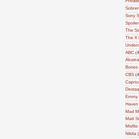
Private
Sobren
Sony S
Spoile
The Sa
The X 
Under
ABC
(4
Alcatr
Bones
CBS
(4
Capric
Desta
Emmy
Haven
Mad M
Matt S
Misfits
Nikita