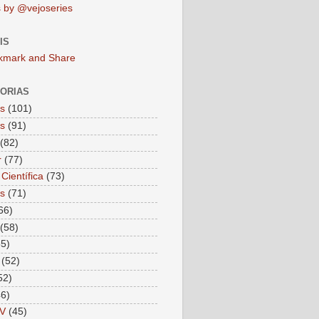
 by @vejoseries
IS
ORIAS
as
(101)
as
(91)
(82)
r
(77)
Científica
(73)
as
(71)
66)
(58)
55)
(52)
52)
46)
V
(45)