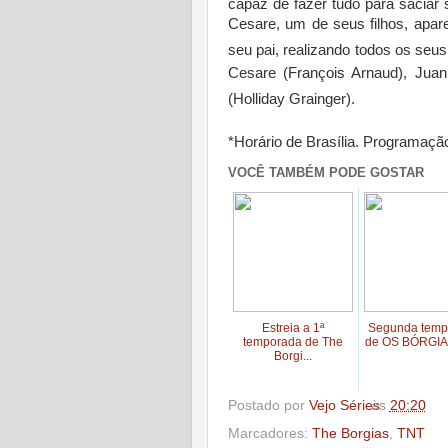
capaz de fazer tudo para saciar
Cesare, um de seus filhos, apa
seu pai, realizando todos os seus
Cesare (François Arnaud), Juan
(Holliday Grainger).
*Horário de Brasília. Programação
VOCÊ TAMBÉM PODE GOSTAR
Estreia a 1ª
Segunda temp
temporada de The
de OS BÓRGIAS 
Borgi...
Postado por
Vejo Séries
às
20:20
Marcadores:
The Borgias
,
TNT