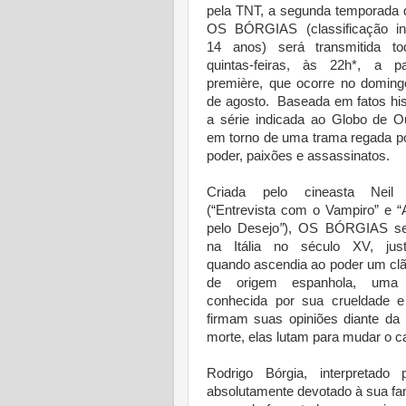
pela TNT, a segunda temporada 
OS BÓRGIAS (classificação ind
14 anos) será transmitida t
quintas-feiras, às 22h*, a pa
première, que ocorre no doming
de agosto. Baseada em fatos his
a série indicada ao Globo de O
em torno de uma trama regada p
poder, paixões e assassinatos.
Criada pelo cineasta Neil 
(“Entrevista com o Vampiro” e “
pelo Desejo
”
), OS BÓRGIAS se
na Itália no século XV, jus
quando ascendia ao poder um clã 
de origem espanhola, uma f
conhecida por sua crueldade 
firmam suas opiniões diante da
morte, elas lutam para mudar o 
Rodrigo Bórgia, interpretado
absolutamente devotado à sua fa