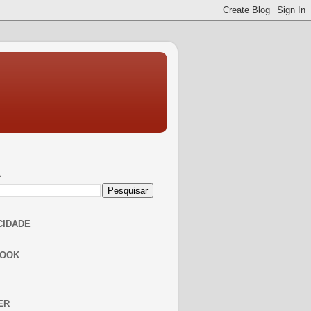
A
CIDADE
BOOK
ER