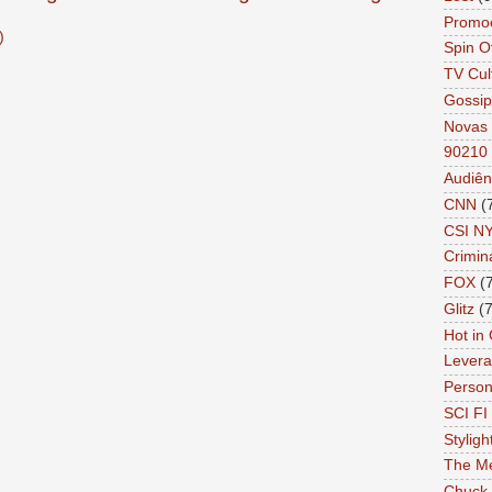
Promo
)
Spin O
TV Cul
Gossip
Novas 
90210
Audiên
CNN
(
CSI N
Crimin
FOX
(
Glitz
(7
Hot in
Lever
Person 
SCI FI 
Styligh
The Me
Chuck