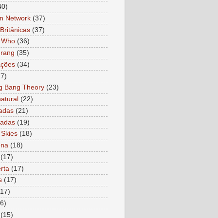
40)
n Network
(37)
Britânicas
(37)
r Who
(36)
rang
(35)
ações
(34)
27)
g Bang Theory
(23)
atural
(22)
adas
(21)
ladas
(19)
 Skies
(18)
ona
(18)
(17)
rta
(17)
s
(17)
(17)
6)
(15)