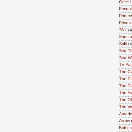
Once 
Pesqui
Primev
Prison
SNL
(4
Sanctu
Split
(4
Star T
Star W
TV Pa
The C
The Cli
The Cl
The Ev
The Of
The Vo
Americ
Arrow
Battles