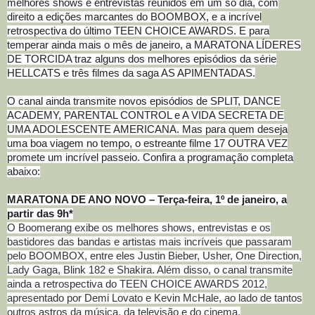
melhores shows e entrevistas reunidos em um só dia, com
direito a edições marcantes do BOOMBOX, e a incrível
retrospectiva do último TEEN CHOICE AWARDS. E para
temperar ainda mais o mês de janeiro, a MARATONA LÍDERES
DE TORCIDA traz alguns dos melhores episódios da série
HELLCATS e três filmes da saga AS APIMENTADAS.
O canal ainda transmite novos episódios de SPLIT, DANCE
ACADEMY, PARENTAL CONTROL e A VIDA SECRETA DE
UMA ADOLESCENTE AMERICANA. Mas para quem deseja
uma boa viagem no tempo, o estreante filme 17 OUTRA VEZ
promete um incrível passeio. Confira a programação completa
abaixo:
MARATONA DE ANO NOVO – Terça-feira, 1º de janeiro, a
partir das 9h*
O Boomerang exibe os melhores shows, entrevistas e os
bastidores das bandas e artistas mais incríveis que passaram
pelo BOOMBOX, entre eles Justin Bieber, Usher, One Direction,
Lady Gaga, Blink 182 e Shakira. Além disso, o canal transmite
ainda a retrospectiva do TEEN CHOICE AWARDS 2012,
apresentado por Demi Lovato e Kevin McHale, ao lado de tantos
outros astros da música, da televisão e do cinema.