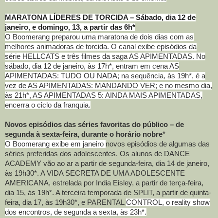
MARATONA LÍDERES DE TORCIDA – Sábado, dia 12 de
janeiro, e domingo, 13, a partir das 6h*
O Boomerang preparou uma maratona de dois dias com as
melhores animadoras de torcida. O canal exibe episódios da
série HELLCATS e três filmes da saga AS APIMENTADAS. No
sábado, dia 12 de janeiro, às 17h*, entram em cena AS
APIMENTADAS: TUDO OU NADA; na sequência, às 19h*, é a
vez de AS APIMENTADAS: MANDANDO VER; e no mesmo dia,
às 21h*, AS APIMENTADAS 5: AINDA MAIS APIMENTADAS,
encerra o ciclo da franquia.
Novos episódios das séries favoritas do público – de
segunda à sexta-feira, durante o horário nobre
*
O Boomerang exibe em janeiro
novos episódios de algumas das
séries preferidas dos adolescentes. Os alunos de DANCE
ACADEMY vão ao ar a partir de segunda-feira, dia 14 de janeiro,
às 19h30*. A VIDA SECRETA DE UMA ADOLESCENTE
AMERICANA, estrelada por India Eisley, a partir de terça-feira,
dia 15, às 19h*. A terceira temporada de SPLIT, a partir de quinta-
feira, dia 17, às 19h30*, e PARENTAL
CONTROL, o reality show
dos encontros, de segunda a sexta, às 23h*.