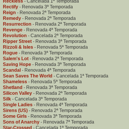
Reckless
- Cancelada 1ª Temporada
Rectify
- Renovada 3ª Temporada
Reign
- Renovada 2ª Temporada
Remedy
- Renovada 2ª Temporada
Resurrection
- Renovada 2ª Temporada
Revenge
- Renovada 4ª Temporada
Revolution
- Cancelada 2ª Temporada
Ripper Street
- Renovada 3ª Temporada
Rizzoli & Isles
- Renovada 5ª Temporada
Rogue
- Renovada 3ª Temporada
Salem's Lot
- Renovada 2ª Temporada
Saving Hope
- Renovada 3ª Temporada
Scandal
- Renovada 4ª Temporada
Sean Saves The World
- Cancelada 1ª Temporada
Shameless
- Renovada 5ª Temporada
Shetland
- Renovada 3ª Temporada
Silicon Valley
- Renovada 2ª Temporada
Silk
- Cancelada 3ª Temporada
Single Ladies
- Renovada 4ª Temporada
Sirens (US)
- Renovada 2ª Temporada
Some Girls
- Renovada 3ª Temporada
Sons of Anarchy
- Renovada 7ª Temporada
Star-Crossed
- Cancelada 1ª Temporada