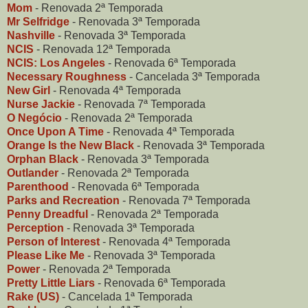
Mom
- Renovada 2ª Temporada
Mr Selfridge
- Renovada 3ª Temporada
Nashville
- Renovada 3ª Temporada
NCIS
- Renovada 12ª Temporada
NCIS: Los Angeles
- Renovada 6ª Temporada
Necessary Roughness
- Cancelada 3ª Temporada
New Girl
- Renovada 4ª Temporada
Nurse Jackie
- Renovada 7ª Temporada
O Negócio
- Renovada 2ª Temporada
Once Upon A Time
- Renovada 4ª Temporada
Orange Is the New Black
- Renovada 3ª Temporada
Orphan Black
- Renovada 3ª Temporada
Outlander
- Renovada 2ª Temporada
Parenthood
- Renovada 6ª Temporada
Parks and Recreation
- Renovada 7ª Temporada
Penny Dreadful
- Renovada 2ª Temporada
Perception
- Renovada 3ª Temporada
Person of Interest
- Renovada 4ª Temporada
Please Like Me
- Renovada 3ª Temporada
Power
- Renovada 2ª Temporada
Pretty Little Liars
- Renovada 6ª Temporada
Rake (US)
- Cancelada 1ª Temporada