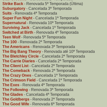
Strike Back
- Renovada 5ª Temporada (Última)
Suburgatory
- Cancelada 3ª Temporada
Suits
- Renovada 4ª Temporada
Super Fun Night
- Cancelada 1ª Temporada
Supernatural
- Renovada 10ª Temporada
Surviving Jack
- Cancelada 1ª Temporada
Switched at Birth
- Renovada 4ª Temporada
Teen Wolf
- Renovada 5ª Temporada
The 100
- Renovada 2ª Temporada
The Americans
- Renovada 3ª Temporada
The Big Bang Theory
- Renovada até 10ª Temporada
The Bletchley Circle
- Cancelada 2ª Temporada
The Carrie Diaries
- Cancelada 2ª Temporada
The Client List
- Cancelada 2ª Temporada
The Comeback
- Renovada 2ª Temporada
The Crazy Ones
- Cancelada 1ª Temporada
The Crimson Field
- Cancelada 1ª Temporada
The Exes
- Renovada 4ª Temporada
The Following
- Renovada 3ª Temporada
The Glades
- Cancelada 4ª Temporada
The Goldbergs
- Renovada 2ª Temporada
The Good Wife
- Renovada 6ª Temporada