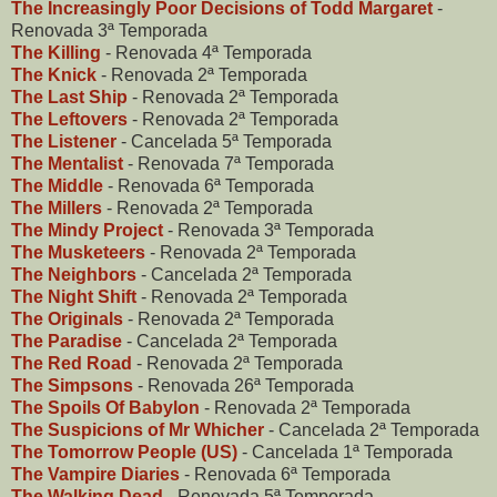
The Increasingly Poor Decisions of Todd Margaret
-
Renovada 3ª Temporada
The Killing
- Renovada 4ª Temporada
The Knick
- Renovada 2ª Temporada
The Last Ship
- Renovada 2ª Temporada
The Leftovers
- Renovada 2ª Temporada
The Listener
- Cancelada 5ª Temporada
The Mentalist
- Renovada 7ª Temporada
The Middle
- Renovada 6ª Temporada
The Millers
- Renovada 2ª Temporada
The Mindy Project
- Renovada 3ª Temporada
The Musketeers
- Renovada 2ª Temporada
The Neighbors
- Cancelada 2ª Temporada
The Night Shift
- Renovada 2ª Temporada
The Originals
- Renovada 2ª Temporada
The Paradise
- Cancelada 2ª Temporada
The Red Road
- Renovada 2ª Temporada
The Simpsons
- Renovada 26ª Temporada
The Spoils Of Babylon
- Renovada 2ª Temporada
The Suspicions of Mr Whicher
- Cancelada 2ª Temporada
The Tomorrow People (US)
- Cancelada 1ª Temporada
The Vampire Diaries
- Renovada 6ª Temporada
The Walking Dead
- Renovada 5ª Temporada