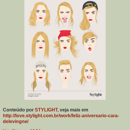
Conteúdo por
STYLIGHT
, veja mais em
http://love.stylight.com.br/work/feliz-aniversario-cara-
delevingne/