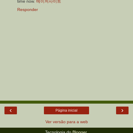
time now.
메이저사이트
Responder
‹
›
Página inicial
Ver versão para a web
Tecnologia do
Blogger
.