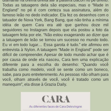
diamante na orelha direita até a palavra Bacon no pé direito.
Todas as tatuagens dela são especiais, mas o “Made in
England” no pé é com certeza sua assinatura, além do
famoso leão no dedo indicador. Ela fez os desenhos com o
tatuador de Nova York, Bang Bang, que não tinha a mínima
idéia de quem Cara era até que ganhou doze mil
seguidores no Instagram depois que ela postou a foto da
tatuagem feita por ele. “Não estou exagerando ao dizer que
a tatuagem de leão se tornou um sucesso no mundo todo.
Eu vi em todo lugar… Essa garota é tudo.” ele afirmou em
entrevista à Nylon. A tatuagem “Made in England” pode ser
difícil de compreender. Apesar de todo mundo achar que é
por causa de onde ela nasceu, Cara tem uma explicação
diferente para a escolha do desenho: “Quando você
trabalha como modelo, você se sente como um boneco,
sabe, para puro entretenimento. As pessoas não olham para
você, olham através de você, você é tratado como um
manequim”, ela disse à Grazia Daily.