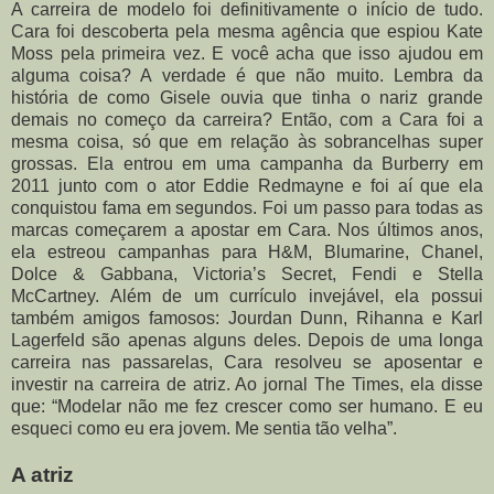
A carreira de modelo foi definitivamente o início de tudo.
Cara foi descoberta pela mesma agência que espiou Kate
Moss pela primeira vez. E você acha que isso ajudou em
alguma coisa? A verdade é que não muito. Lembra da
história de como Gisele ouvia que tinha o nariz grande
demais no começo da carreira? Então, com a Cara foi a
mesma coisa, só que em relação às sobrancelhas super
grossas. Ela entrou em uma campanha da Burberry em
2011 junto com o ator Eddie Redmayne e foi aí que ela
conquistou fama em segundos. Foi um passo para todas as
marcas começarem a apostar em Cara. Nos últimos anos,
ela estreou campanhas para H&M, Blumarine, Chanel,
Dolce & Gabbana, Victoria’s Secret, Fendi e Stella
McCartney. Além de um currículo invejável, ela possui
também amigos famosos: Jourdan Dunn, Rihanna e Karl
Lagerfeld são apenas alguns deles. Depois de uma longa
carreira nas passarelas, Cara resolveu se aposentar e
investir na carreira de atriz. Ao jornal The Times, ela disse
que: “Modelar não me fez crescer como ser humano. E eu
esqueci como eu era jovem. Me sentia tão velha”.
A atriz