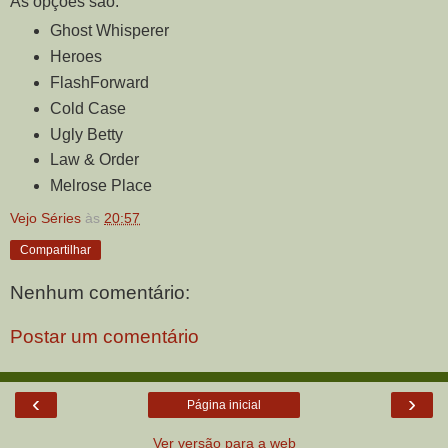
As opções são:
Ghost Whisperer
Heroes
FlashForward
Cold Case
Ugly Betty
Law & Order
Melrose Place
Vejo Séries
às
20:57
Compartilhar
Nenhum comentário:
Postar um comentário
‹
›
Página inicial
Ver versão para a web