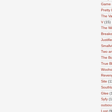
Game 
Pretty 
The Va
V
(15)
The Wa
Breako
Justifi
Smallvi
Two an
The Bo
True B
Wooh
Reven
Site
(1
Southl
Glee
(
Syfy
(1
outsou
Lost
(9