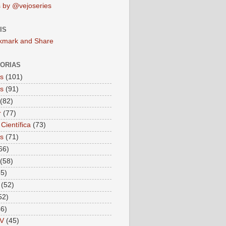
 by @vejoseries
IS
ORIAS
as
(101)
as
(91)
(82)
r
(77)
Científica
(73)
as
(71)
66)
(58)
55)
(52)
52)
46)
V
(45)