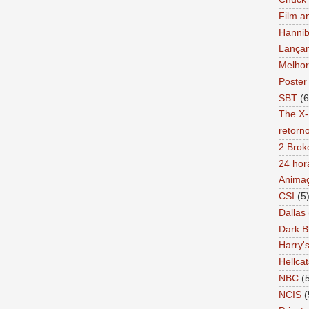
Film a
Hannib
Lança
Melhor
Poster
SBT
(6
The X-
retorn
2 Brok
24 hor
Anima
CSI
(5
Dallas
Dark B
Harry'
Hellcat
NBC
(
NCIS
(