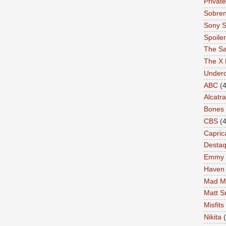
Private
Sobren
Sony S
Spoile
The Sa
The X 
Under
ABC
(4
Alcatr
Bones
CBS
(4
Capric
Desta
Emmy
Haven
Mad M
Matt S
Misfits
Nikita