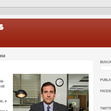
010
BUSC
PUBLI
ele
ott
FACE
ie, e
TWITT
her e