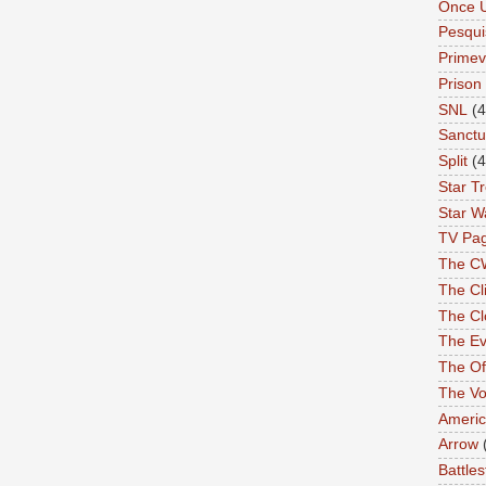
Once 
Pesqui
Primev
Prison
SNL
(4
Sanctu
Split
(4
Star T
Star W
TV Pa
The C
The Cli
The Cl
The Ev
The Of
The Vo
Americ
Arrow
Battles