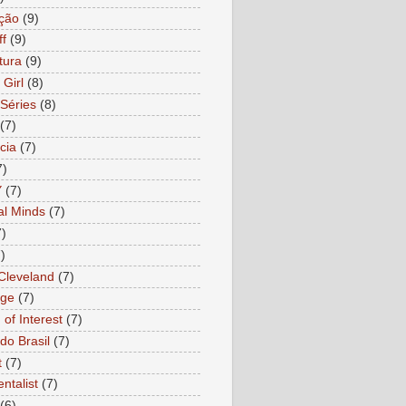
ção
(9)
ff
(9)
tura
(9)
 Girl
(8)
Séries
(8)
(7)
cia
(7)
7)
Y
(7)
al Minds
(7)
7)
)
 Cleveland
(7)
age
(7)
of Interest
(7)
do Brasil
(7)
t
(7)
ntalist
(7)
(6)