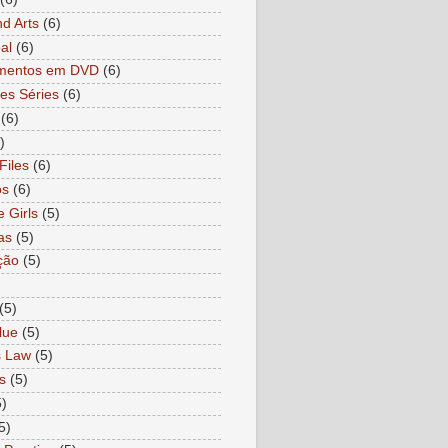
nd Arts
(6)
al
(6)
mentos em DVD
(6)
es Séries
(6)
(6)
)
Files
(6)
os
(6)
e Girls
(5)
as
(5)
ção
(5)
)
(5)
lue
(5)
s Law
(5)
s
(5)
5)
5)