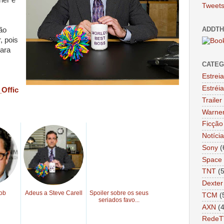
Tweets
ADDTH
ão
, pois
para
CATEG
Estrei
Estréi
_Offic
Trailer
Warne
Ficção 
Notíci
Sony
(
Space
TNT
(
Dexter
cob
Adeus a Steve Carell
Spoiler sobre os seus
TCM
(
seriados favo...
AXN
(
RedeT