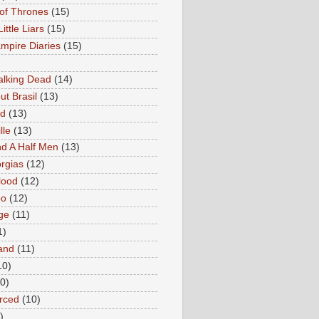
of Thrones
(15)
Little Liars
(15)
mpire Diaries
(15)
lking Dead
(14)
ut Brasil
(13)
ed
(13)
lle
(13)
d A Half Men
(13)
rgias
(12)
lood
(12)
oo
(12)
ge
(11)
1)
and
(11)
10)
0)
rced
(10)
)