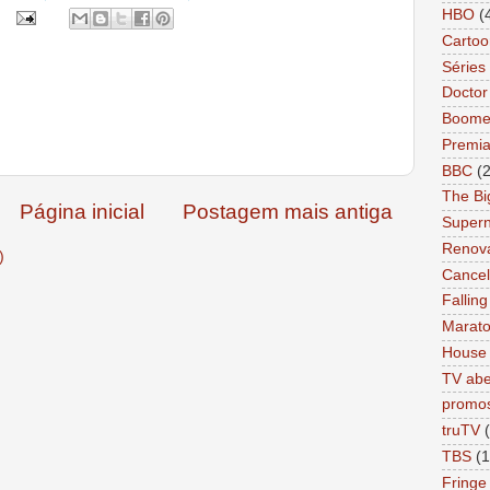
HBO
(
Cartoo
Séries 
Docto
Boome
Premi
BBC
(
The Bi
Página inicial
Postagem mais antiga
Supern
Renov
)
Cance
Falling
Marat
House
TV abe
promo
truTV
TBS
(1
Fringe