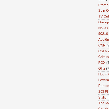
Promo
Spin O
TV Cul
Gossip
Novas 
90210
Audiên
CNN
(
CSI N
Crimin
FOX
(
Glitz
(7
Hot in
Lever
Person 
SCI FI 
Styligh
The Me
Chuck