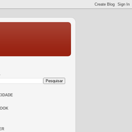
A
CIDADE
BOOK
ER