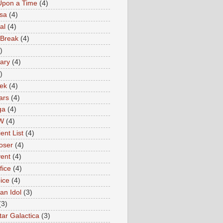
Upon a Time
(4)
sa
(4)
al
(4)
 Break
(4)
)
ary
(4)
)
rek
(4)
ars
(4)
ga
(4)
W
(4)
ent List
(4)
oser
(4)
ent
(4)
fice
(4)
ice
(4)
an Idol
(3)
(3)
tar Galactica
(3)