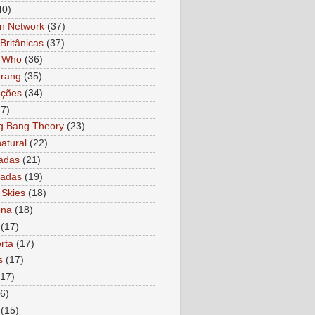
40)
n Network
(37)
Britânicas
(37)
r Who
(36)
rang
(35)
ações
(34)
27)
g Bang Theory
(23)
atural
(22)
adas
(21)
ladas
(19)
 Skies
(18)
ona
(18)
(17)
rta
(17)
s
(17)
(17)
6)
(15)