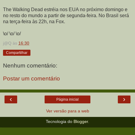
The Walking Dead estréia nos EUA no próximo domingo e
no resto do mundo a partir de segunda-feira. No Brasil será
na terça-feira às 22h, na Fox.
\o/ \o/ \o/
j@Q
às
16:30
Compartilhar
Nenhum comentário:
Postar um comentário
‹
›
Página inicial
Ver versão para a web
Tecnologia do
Blogger
.