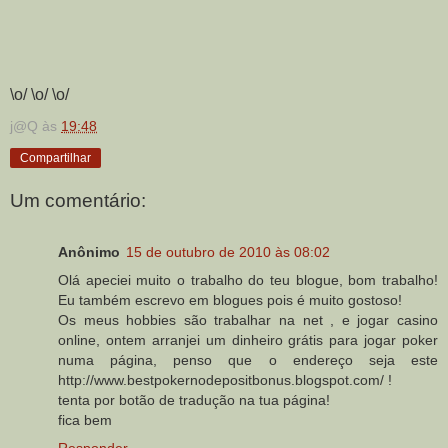
\o/ \o/ \o/
j@Q
às
19:48
Compartilhar
Um comentário:
Anônimo
15 de outubro de 2010 às 08:02
Olá apeciei muito o trabalho do teu blogue, bom trabalho!
Eu também escrevo em blogues pois é muito gostoso!
Os meus hobbies são trabalhar na net , e jogar casino
online, ontem arranjei um dinheiro grátis para jogar poker
numa página, penso que o endereço seja este
http://www.bestpokernodepositbonus.blogspot.com/ !
tenta por botão de tradução na tua página!
fica bem
Responder