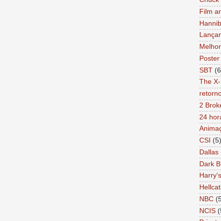
Film a
Hannib
Lança
Melhor
Poster
SBT
(6
The X-
retorn
2 Brok
24 hor
Anima
CSI
(5
Dallas
Dark B
Harry'
Hellcat
NBC
(
NCIS
(