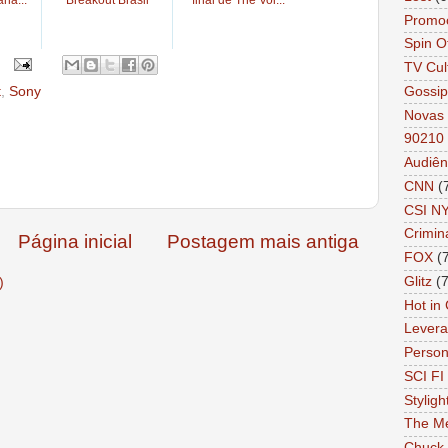
Promo
Spin O
TV Cul
Gossip
t
,
Sony
Novas 
90210
Audiên
CNN
(
CSI N
Crimin
Página inicial
Postagem mais antiga
FOX
(
Glitz
(7
)
Hot in
Lever
Person 
SCI FI 
Styligh
The Me
Chuck