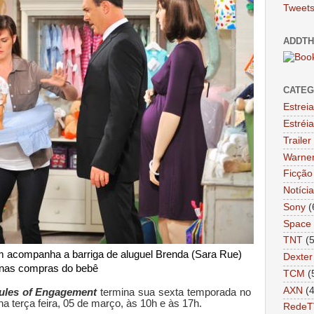
Tweets
ADDTH
CATEG
Estrei
Estréi
Trailer
Warne
Ficção 
Notíci
Sony
(
Space
TNT
(
em acompanha a barriga de aluguel Brenda (Sara Rue)
Dexter
nas compras do bebê
TCM
(
AXN
(
ules of Engagement
termina sua sexta temporada no
na terça feira, 05 de março, às 10h e às 17h.
RedeT