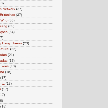
40)
n Network
(37)
Britânicas
(37)
r Who
(36)
rang
(35)
ações
(34)
27)
g Bang Theory
(23)
atural
(22)
adas
(21)
ladas
(19)
 Skies
(18)
ona
(18)
(17)
rta
(17)
s
(17)
(17)
6)
(15)