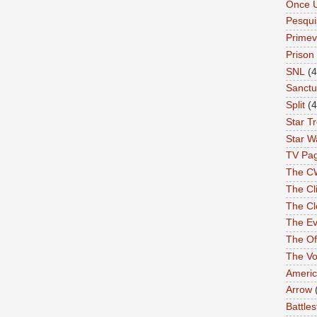
Once 
Pesqui
Primev
Prison
SNL
(4
Sanctu
Split
(4
Star T
Star W
TV Pa
The C
The Cli
The Cl
The Ev
The Of
The Vo
Americ
Arrow
Battles