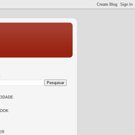
A
CIDADE
BOOK
ER