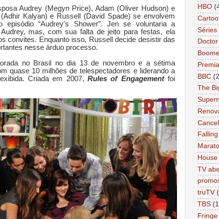
HBO
(
esposa Audrey (Megyn Price), Adam (Oliver Hudson) e
y (Adhir Kalyan) e Russell (David Spade) se envolvem
Cartoo
 episódio “Audrey's Shower”. Jen se voluntaria a
Séries 
udrey, mas, com sua falta de jeito para festas, ela
s convites. Enquanto isso, Russell decide desistir das
Docto
rtantes nesse árduo processo.
Boome
porada no Brasil no dia 13 de novembro e a sétima
Premi
 quase 10 milhões de telespectadores e liderando a
BBC
(
 exibida. Criada em 2007,
Rules of Engagement
foi
The Bi
Supern
Renov
Cance
Falling
Marat
House
TV abe
promo
truTV
TBS
(1
Fringe