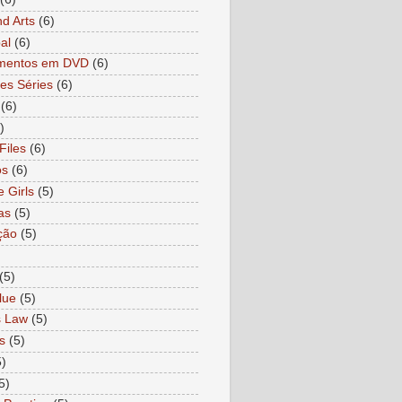
nd Arts
(6)
al
(6)
mentos em DVD
(6)
es Séries
(6)
(6)
)
Files
(6)
os
(6)
e Girls
(5)
as
(5)
ção
(5)
)
(5)
lue
(5)
s Law
(5)
s
(5)
5)
5)