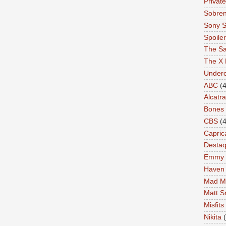
Private
Sobren
Sony S
Spoile
The Sa
The X 
Under
ABC
(4
Alcatr
Bones
CBS
(4
Capric
Desta
Emmy
Haven
Mad M
Matt S
Misfits
Nikita