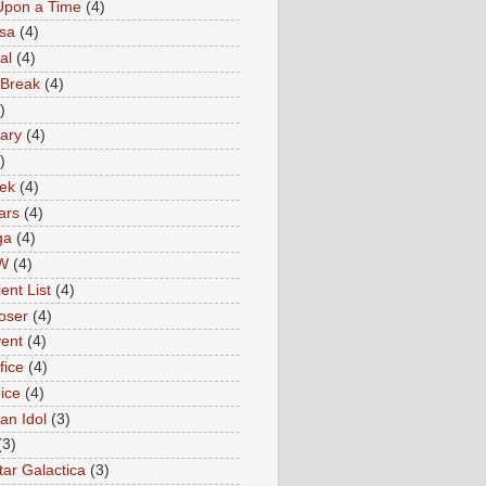
Upon a Time
(4)
sa
(4)
al
(4)
 Break
(4)
)
ary
(4)
)
rek
(4)
ars
(4)
ga
(4)
W
(4)
ent List
(4)
oser
(4)
ent
(4)
fice
(4)
ice
(4)
an Idol
(3)
(3)
tar Galactica
(3)