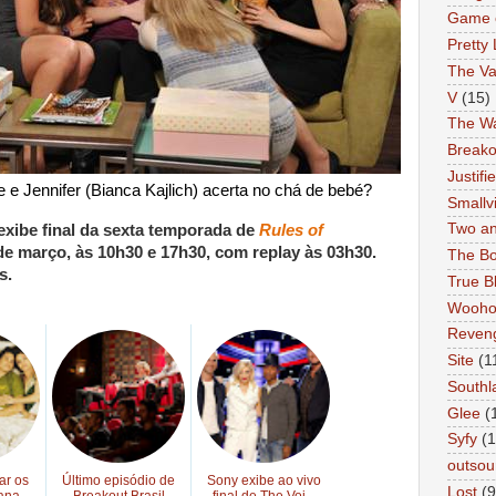
Game 
Pretty 
The Va
V
(15)
The Wa
Breako
Justifi
 e Jennifer (Bianca Kajlich) acerta no chá de bebé?
Smallvi
Two an
exibe final da sexta temporada de
Rules of
 de março,
às 10h30 e 17h30, com replay às 03h30.
The Bo
s.
True B
Wooh
Reven
Site
(1
Southl
Glee
(
Syfy
(1
outsou
ar os
Último episódio de
Sony exibe ao vivo
Lost
(9
ana...
Breakout Brasil
final de The Voi...