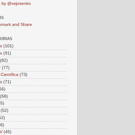
 by @vejoseries
IS
ORIAS
as
(101)
as
(91)
(82)
r
(77)
Científica
(73)
as
(71)
66)
(58)
55)
(52)
52)
46)
V
(45)