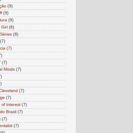
ção
(9)
ff
(9)
tura
(9)
 Girl
(8)
Séries
(8)
(7)
cia
(7)
7)
Y
(7)
al Minds
(7)
7)
)
 Cleveland
(7)
age
(7)
of Interest
(7)
do Brasil
(7)
t
(7)
ntalist
(7)
(6)