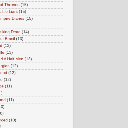
of Thrones
(15)
Little Liars
(15)
mpire Diaries
(15)
lking Dead
(14)
ut Brasil
(13)
ed
(13)
lle
(13)
d A Half Men
(13)
rgias
(12)
lood
(12)
oo
(12)
ge
(11)
1)
and
(11)
10)
0)
rced
(10)
)