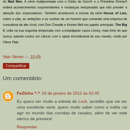
de
Mad Men.
A série multipremiada com o Globo de Ouro® e o Primetime Emmy®
exibirá acontecimentos surpreendentes e mudanças inesperadas que irão prender a
atenção dos espectadores. Também acontecerá a estreia da série
House of Lies,
sobre a vida, as ambições e os sonhos de um homem que comanda uma empresa de
consultoria de alto nível, com Don Cheadle e Kristen Bell nos papéis principais.
The Big
C
volta na sua segunda temporada com a empolgante Laura Linney, mais forte do que
nunca, lutando contra um câncer com o apoio incondicional do seu marido, vivido por
Oliver Platt.
Vejo Séries
às
10:49
Compartilhar
Um comentário:
FeZInha ^.^
24 de janeiro de 2012 às 02:45
Eu quero ver muito a estreia de
Luck
, acredito que vai ser
uma excelente serie, quero muito saber como a máfia vai
agir no mundo das corridas de cavalos, além de ver este
elenco de primeira!
Responder