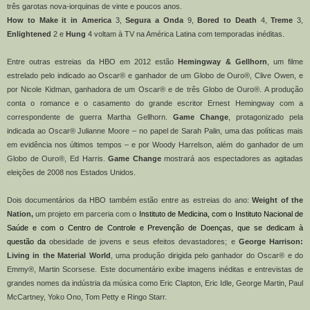
três garotas nova-iorquinas de vinte e poucos anos.
How to Make it in America
3,
Segura a Onda
9,
Bored to Death
4,
Treme
3,
Enlightened
2 e
Hung
4 voltam à TV na América Latina com temporadas inéditas.
Entre outras estreias da HBO em 2012 estão
Hemingway & Gellhorn
, um filme
estrelado pelo indicado ao Oscar® e ganhador de um Globo de Ouro®, Clive Owen, e
por Nicole Kidman, ganhadora de um Oscar® e de três Globo de Ouro®. A produção
conta o romance e o casamento do grande escritor Ernest Hemingway com a
correspondente de guerra Martha Gellhorn.
Game Change
, protagonizado pela
indicada ao Oscar® Julianne Moore – no papel de Sarah Palin, uma das políticas mais
em evidência nos últimos tempos – e por Woody Harrelson, além do ganhador de um
Globo de Ouro®, Ed Harris.
Game Change
mostrará aos espectadores as agitadas
eleições de 2008 nos Estados Unidos.
Dois documentários da HBO também estão entre as estreias do ano:
Weight of the
Nation,
um projeto em parceria
com o
Instituto de Medicina, com o Instituto Nacional de
Saúde e com o Centro de Controle e Prevenção de Doenças, que se dedicam à
questão da
obesidade de jovens e seus efeitos devastadores; e
George Harrison:
Living in the Material World
, uma produção dirigida pelo ganhador do Oscar® e do
Emmy®, Martin Scorsese. Este documentário exibe imagens inéditas e entrevistas de
grandes nomes da indústria da música como Eric Clapton, Eric Idle, George Martin, Paul
McCartney, Yoko Ono, Tom Petty e Ringo Starr.