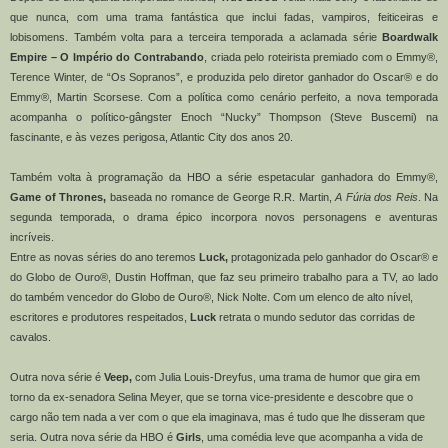
que nunca, com uma trama fantástica que inclui fadas, vampiros, feiticeiras e
lobisomens. Também volta para a terceira temporada a aclamada série
Boardwalk
Empire – O Império do Contrabando
, criada pelo roteirista premiado com o Emmy®,
Terence Winter, de “Os Sopranos”, e produzida pelo diretor ganhador do Oscar® e do
Emmy®, Martin Scorsese. Com a política como cenário perfeito, a nova temporada
acompanha o político-gângster Enoch “Nucky” Thompson (Steve Buscemi) na
fascinante, e às vezes perigosa, Atlantic City dos anos 20.
Também volta à programação da HBO a série espetacular ganhadora do Emmy®,
Game of Thrones,
baseada no romance de George R.R. Martin,
A Fúria dos Reis
. Na
segunda temporada, o drama épico incorpora novos personagens e aventuras
incríveis.
Entre as novas séries do ano teremos
Luck,
protagonizada
pelo ganhador do Oscar® e
do Globo de Ouro®, Dustin Hoffman, que faz seu primeiro trabalho para a TV, ao lado
do também vencedor do Globo de Ouro®, Nick Nolte. Com um elenco de alto nível,
escritores e produtores respeitados,
Luck
retrata o mundo sedutor das corridas de
cavalos.
Outra nova série é
Veep,
com Julia Louis-Dreyfus, uma trama de humor que gira em
torno da ex-senadora Selina Meyer, que se torna vice-presidente e descobre que o
cargo não tem nada a ver com o que ela imaginava, mas é tudo que lhe disseram que
seria. Outra nova série da HBO é
Girls
, uma comédia leve que acompanha a vida de