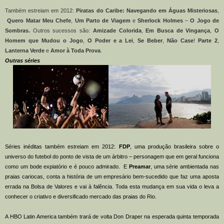
Também estreiam em 2012:
Piratas do Caribe: Navegando em Águas Misteriosas
,
Quero Matar Meu Chefe
,
Um Parto de Viagem
e
Sherlock Holmes
–
O Jogo de
Sombras.
Outros sucessos são:
Amizade Colorida
,
Em Busca de Vingança
,
O
Homem que Mudou o Jogo
,
O Poder e a Lei
,
Se Beber
,
Não Case
!
Parte 2
,
Lanterna Verde
e
Amor à Toda Prova
.
Outras séries
Séries inéditas também estreiam em 2012:
FDP
,
uma produção brasileira sobre o
universo do futebol do ponto de vista de um árbitro – personagem que em geral funciona
como um bode expiatório e é pouco admirado. E
Preamar
, uma série ambientada nas
praias cariocas, conta a história de um empresário bem-sucedido que faz uma aposta
errada na Bolsa de Valores e vai à falência. Toda esta mudança em sua vida o leva a
conhecer o criativo e diversificado mercado das praias do Rio.
A HBO Latin America também trará de volta Don Draper na esperada quinta temporada