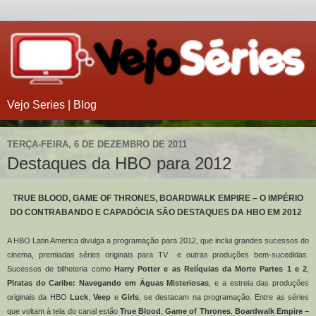
Vejo Series | Blog
TERÇA-FEIRA, 6 DE DEZEMBRO DE 2011
Destaques da HBO para 2012
TRUE BLOOD, GAME OF THRONES, BOARDWALK EMPIRE – O IMPÉRIO
DO CONTRABANDO E CAPADÓCIA
SÃO DESTAQUES DA HBO EM 2012
A HBO Latin America divulga a programação para 2012, que inclui grandes sucessos do
cinema, premiadas séries originais para TV e outras produções bem-sucedidas.
Sucessos de bilheteria como
Harry Potter e as Relíquias da Morte Partes 1 e 2
,
Piratas do Caribe: Navegando em Águas Misteriosas
, e a estreia das produções
originais da HBO
Luck
,
Veep
e
Girls
, se destacam na programação. Entre as séries
que voltam à tela do canal estão
True Blood
,
Game of Thrones
,
Boardwalk Empire
–