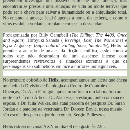
pretendem investigar um possível surto de uma doença, mas
encontram-se presos a uma situação de vida ou morte terrível que
pode ser a chave para salvar a humanidade ou a aniquilação total.
No entanto, a ameaça letal é apenas a ponta do iceberg, e como o
vírus evolui, a verdade arrepiante começa a desvendar.
Protagonizada por Billy Campbell (
The Killing,
The 4400
, Once
and Again
), Hiroyuki Sanada (
Revenge, Lost, The Wolverine
) e
Kyra Zagorsky (
Supernatural, Falling Skies, Smallville
),
Helix
irá
prender a atenção de amates da ficção cientifica, assim como a
todos que não desgrudam de um suspense intenso com
surpreendentes reviravoltas e situações extremas a que os
personagens são submetidos em face a horrores inimagináveis.
No primeiro episódio de
Helix
, acompanhamos um alerta que chega
ao chefe da Divisão de Patologia do Centro de Controle de
Doenças, Dr. Alan Farragut, após um surto em um laboratório ao
norte do Círculo Ártico. Dr. Alan viaja a estação junto com sua ex-
esposa, a Dr. Julia Walker, sua atual parceira de pesquisa Dr. Sarah
Jordan e a patologista veterinária Dr. Doreen Boyle, nessa missão
são escoltados pelo major do exército, Sergio Balleseros.
Helix
estreia no canal AXN no dia 08 de agosto às 22h.