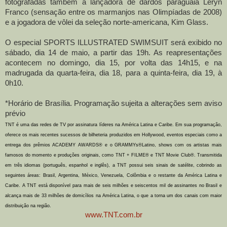
fotografadas também a lançadora de dardos paraguaia Leryn
Franco (sensação entre os marmanjos nas Olimpíadas de 2008)
e a jogadora de vôlei da seleção norte-americana, Kim Glass.
O especial SPORTS ILLUSTRATED SWIMSUIT será exibido no
sábado, dia 14 de maio, a partir das 19h. As reapresentações
acontecem no domingo, dia 15, por volta das 14h15, e na
madrugada da quarta-feira, dia 18, para a quinta-feira, dia 19, à
0h10.
*Horário de Brasília. Programação sujeita a alterações sem aviso
prévio
TNT é uma das redes de TV por assinatura líderes na América Latina e Caribe. Em sua programação,
oferece os mais recentes sucessos de bilheteria produzidos em Hollywood, eventos especiais como a
entrega dos prêmios ACADEMY AWARDS® e o GRAMMYs®Latino, shows com os artistas mais
famosos do momento e produções originais, como TNT + FILME® e TNT Movie Club®. Transmitida
em três idiomas (português, espanhol e inglês), a TNT possui seis sinais de satélite, cobrindo as
seguintes áreas: Brasil, Argentina, México, Venezuela, Colômbia e o restante da América Latina e
Caribe. A TNT está disponível para mais de seis milhões e seiscentos mil de assinantes no Brasil e
alcança mais de 33 milhões de domicílios na América Latina, o que a torna um dos canais com maior
distribuição na região.
www.TNT.com.br