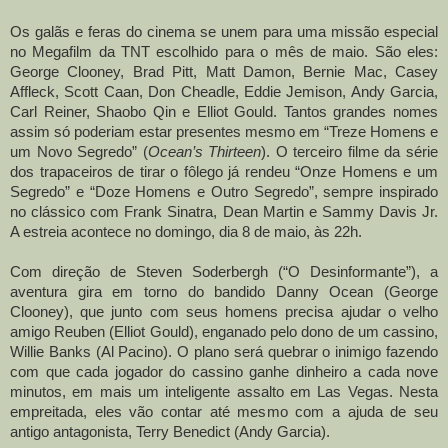
Os galãs e feras do cinema se unem para uma missão especial
no Megafilm da TNT escolhido para o mês de maio.
São eles:
George Clooney, Brad Pitt, Matt Damon, Bernie Mac, Casey
Affleck, Scott Caan, Don Cheadle, Eddie Jemison, Andy Garcia,
Carl Reiner, Shaobo Qin e Elliot Gould.
Tantos grandes nomes
assim só poderiam estar presentes mesmo em “Treze Homens e
um Novo Segredo” (
Ocean’s Thirteen
). O terceiro filme da série
dos trapaceiros de tirar o fôlego já rendeu “Onze Homens e um
Segredo” e “Doze Homens e Outro Segredo”, sempre inspirado
no clássico com Frank Sinatra, Dean Martin e Sammy Davis Jr.
A estreia acontece no domingo, dia 8 de maio, às 22h.
Com direção de Steven Soderbergh (“O Desinformante”), a
aventura gira em torno do bandido Danny Ocean (George
Clooney), que junto com seus homens precisa ajudar o velho
amigo Reuben (Elliot Gould), enganado pelo dono de um cassino,
Willie Banks (Al Pacino). O plano será quebrar o inimigo fazendo
com que cada jogador do cassino ganhe dinheiro a cada nove
minutos, em mais um inteligente assalto em Las Vegas. Nesta
empreitada, eles vão contar até mesmo com a ajuda de seu
antigo antagonista, Terry Benedict (Andy Garcia).