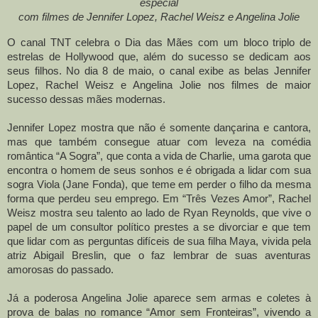
especial
com filmes de Jennifer Lopez, Rachel Weisz e Angelina Jolie
O canal TNT celebra o Dia das Mães com um bloco triplo de
estrelas de Hollywood que, além do sucesso se dedicam aos
seus filhos. No dia 8 de maio, o canal exibe as belas Jennifer
Lopez, Rachel Weisz e Angelina Jolie nos filmes de maior
sucesso dessas mães modernas.
Jennifer Lopez mostra que não é somente dançarina e cantora,
mas que também consegue atuar com leveza na comédia
romântica “A Sogra”, que conta a vida de Charlie, uma garota que
encontra o homem de seus sonhos e é obrigada a lidar com sua
sogra Viola (Jane Fonda), que teme em perder o filho da mesma
forma que perdeu seu emprego. Em “Três Vezes Amor”, Rachel
Weisz mostra seu talento ao lado de Ryan Reynolds, que vive o
papel de um consultor político prestes a se divorciar e que tem
que lidar com as perguntas difíceis de sua filha Maya, vivida pela
atriz Abigail Breslin, que o faz lembrar de suas aventuras
amorosas do passado.
Já a poderosa Angelina Jolie aparece sem armas e coletes à
prova de balas no romance “Amor sem Fronteiras”, vivendo a