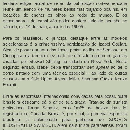
lendária edição anual de verão da publicação norte-americana
reúne um elenco de mulheres belíssimas trajando biquínis, em
locações de encher os olhos ao redor do mundo. E os
espectadores do canal vão poder conferir tudo de pertinho no
sábado, dia 14 de maio, a partir das 19h05.
Para os brasileiros, o principal destaque entre as modelos
selecionadas é a primeiríssima participação de Izabel Goulart.
Além de posar em uma das lindas praias da Ilha de Sentosa, em
Cingapura, ela também fez parte de um seleto grupo de garotas
clicadas por Stewart Shining na cidade de Nova York. Neste
segundo ensaio, Izabel deixa transbordar
sex appeal
ao ter o
corpo pintado com uma técnica especial – ao lado de outras
deusas como Kate Upton, Alyssa Miller, Shannan Click e Kenza
Fourati.
Entre as esportistas internacionais convidadas para posar, outra
brasileira estreante dá o ar de sua graça. Trata-se da surfista
profissional Bruna Schmitz, cujo 1m65 de beleza loira foi
registrado no Canadá. Bruna é, por sinal, a primeira esportista
brasileira já selecionada para participar do SPORTS
ILLUSTRATED SWIMSUIT. Além da surfista paranaense, foram