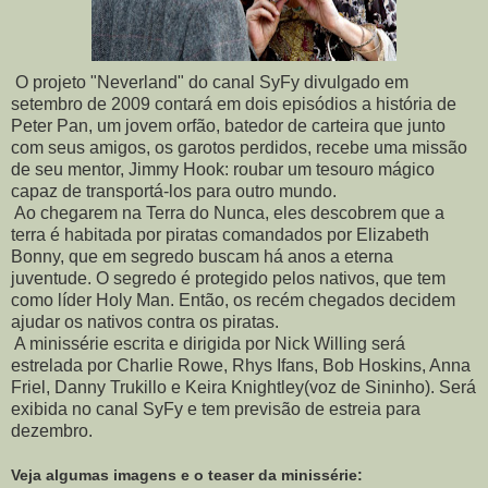
O projeto "Neverland" do canal SyFy divulgado em
setembro de 2009 contará em dois episódios a história de
Peter Pan, um jovem orfão, batedor de carteira que junto
com seus amigos, os garotos perdidos, recebe uma missão
de seu mentor, Jimmy Hook: roubar um tesouro mágico
capaz de transportá-los para outro mundo.
Ao chegarem na Terra do Nunca, eles descobrem que a
terra é habitada por piratas comandados por Elizabeth
Bonny, que em segredo buscam há anos a eterna
juventude. O segredo é protegido pelos nativos, que tem
como líder Holy Man. Então, os recém chegados decidem
ajudar os nativos contra os piratas.
A minissérie escrita e dirigida por Nick Willing será
estrelada por Charlie Rowe, Rhys Ifans, Bob Hoskins, Anna
Friel, Danny Trukillo e Keira Knightley(voz de Sininho). Será
exibida no canal SyFy e tem previsão de estreia para
dezembro.
Veja algumas imagens e o teaser da minissérie: