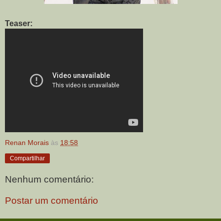
Teaser:
Renan Morais
às
18:58
Compartilhar
Nenhum comentário:
Postar um comentário