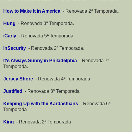
How to Make It in America
-
Renovada 2ª Temporada.
Hung
-
Renovada 3ª Temporada.
iCarly
-
Renovada 5ª Temporada
InSecurity
-
Renovada 2ª Temporada.
It's Always Sunny in Philadelphia
-
Renovada 7ª
Temporada.
Jersey Shore
-
Renovada 4ª Temporada
Justified
-
Renovada 3ª Temporada
Keeping Up with the Kardashians
-
Renovada 6ª
Temporada
King
-
Renovada 2ª Temporada