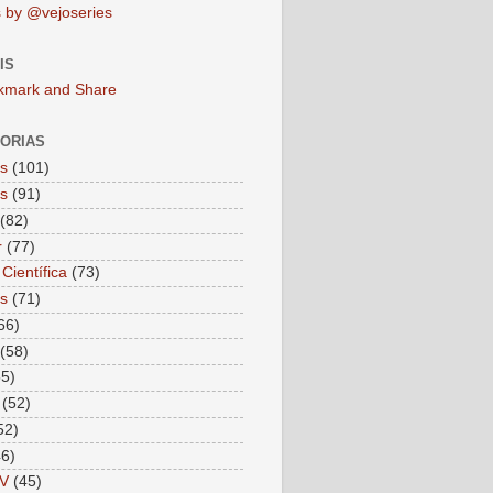
 by @vejoseries
IS
ORIAS
as
(101)
as
(91)
(82)
r
(77)
Científica
(73)
as
(71)
66)
(58)
55)
(52)
52)
46)
V
(45)