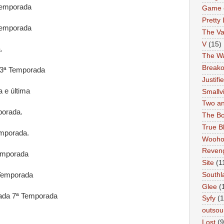
Temporada
Game 
Pretty 
Temporada
The Va
V
(15)
.
The Wa
Breako
3ª Temporada
Justifi
 e última
Smallvi
Two an
orada.
The Bo
True B
mporada.
Wooh
Reven
emporada
Site
(1
Temporada
Southl
Glee
(
da 7ª Temporada
Syfy
(1
outsou
Lost
(9