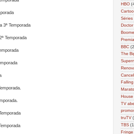
HBO
(
Cartoo
porada
Séries 
a 3ª Temporada
Docto
Boome
2ª Temporada
Premi
BBC
(
Temporada
The Bi
Supern
emporada
Renov
Cance
a
Falling
Temporada.
Marat
House
mporada.
TV abe
promo
Temporada
truTV
TBS
(1
 Temporada
Fringe