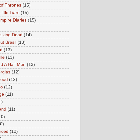
of Thrones
(15)
Little Liars
(15)
mpire Diaries
(15)
lking Dead
(14)
ut Brasil
(13)
ed
(13)
lle
(13)
d A Half Men
(13)
rgias
(12)
lood
(12)
oo
(12)
ge
(11)
1)
and
(11)
10)
0)
rced
(10)
)