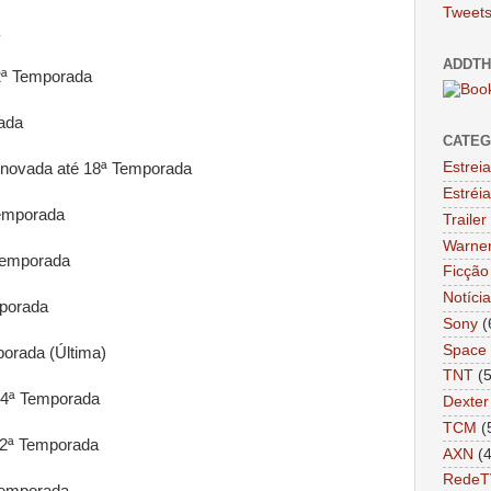
Tweets
ADDTH
ª Temporada
ada
CATEG
Estrei
novada até 18ª Temporada
Estréi
emporada
Trailer
Warne
Temporada
Ficção 
Notíci
porada
Sony
(
Space
orada (Última)
TNT
(
4ª Temporada
Dexter
TCM
(
2ª Temporada
AXN
(
RedeT
Temporada