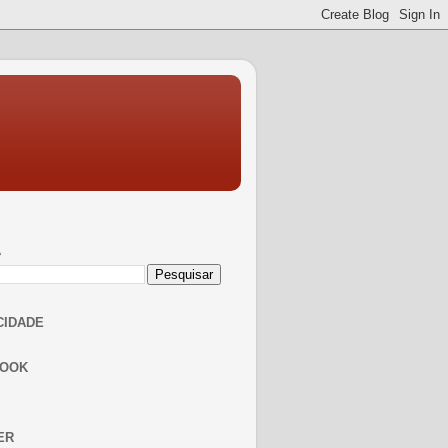
A
CIDADE
BOOK
ER