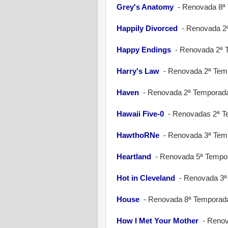
Grey's Anatomy
-
Renovada 8ª
Happily Divorced
-
Renovada 2
Happy Endings
-
Renovada 2ª 
Harry's Law
-
Renovada 2ª Tem
Haven
-
Renovada 2ª Temporad
Hawaii Five-0
-
Renovadas 2ª T
HawthoRNe
-
Renovada 3ª Tem
Heartland
-
Renovada 5ª Tempo
Hot in Cleveland
-
Renovada 3ª
House
-
Renovada 8ª Temporad
How I Met Your Mother
-
Renov