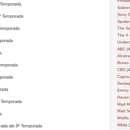
Private
 Temporada.
Sobren
Sony S
ª Temporada
Spoile
Temporada
The Sa
The X 
porada
Under
ABC
(4
a.
Alcatr
Bones
emporada
CBS
(4
Capric
porada
Desta
rada
Emmy
Haven
 Temporada
Mad M
Matt S
a.
Misfits
Nikita
ada até 8ª Temporada