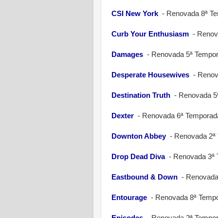
CSI New York
-
Renovada 8ª T
Curb Your Enthusiasm
-
Renov
Damages
-
Renovada 5ª Tempo
Desperate Housewives
-
Renov
Destination Truth
-
Renovada 5
Dexter
-
Renovada 6ª Temporad
Downton Abbey
-
Renovada 2ª
Drop Dead Diva
-
Renovada 3ª
Eastbound & Down
-
Renovada
Entourage
-
Renovada 8ª Tempo
Episodes
-
Renovada 2ª Tempo