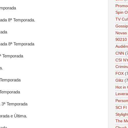
Promo
emporada
Spin O
TV Cul
ada 8ª Temporada.
Gossip
rada
Novas 
90210
ada 8ª Temporada
Audiên
CNN
(
ª Temporada
CSI N
Crimin
a.
FOX
(
 Temporada
Glitz
(7
Hot in
 Temporada
Lever
Person 
 3ª Temporada
SCI FI 
Styligh
rada e Última.
The Me
rada
Chuck