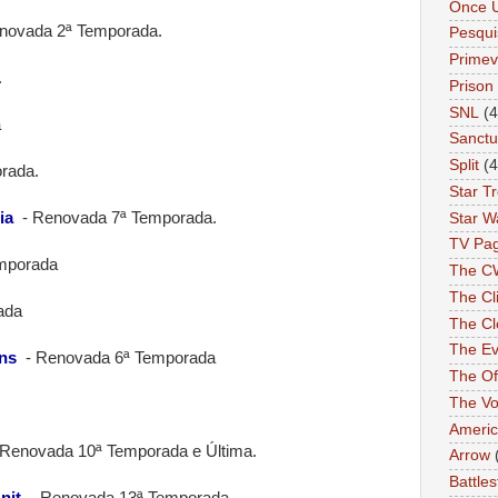
Once 
novada 2ª Temporada.
Pesqui
Primev
.
Prison
SNL
(4
a
Sanctu
Split
(4
rada.
Star T
ia
-
Renovada 7ª Temporada.
Star W
TV Pa
mporada
The C
The Cli
ada
The Cl
The Ev
ns
-
Renovada 6ª Temporada
The Of
The Vo
Americ
Renovada 10ª Temporada e Última.
Arrow
Battles
nit
-
Renovada 13ª Temporada