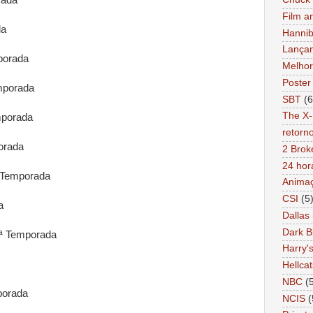
Film a
da
Hannib
Lança
porada
Melhor
Poster
mporada
SBT
(6
The X-
mporada
retorn
orada
2 Brok
24 hor
 Temporada
Anima
CSI
(5
a
Dallas
Dark B
ª Temporada
Harry'
Hellcat
NBC
(
porada
NCIS
(