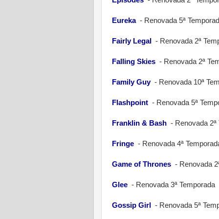
Eureka
-
Renovada 5ª Tempora
Fairly Legal
-
Renovada 2ª Tem
Falling Skies
-
Renovada 2ª Te
Family Guy
-
Renovada 10ª Te
Flashpoint
-
Renovada 5ª Temp
Franklin & Bash
-
Renovada 2ª
Fringe
-
Renovada 4ª Temporad
Game of Thrones
-
Renovada 2
Glee
-
Renovada 3ª Temporada
Gossip Girl
-
Renovada 5ª Tem