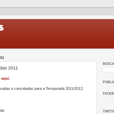
011
BUSC
das 2011
5
aqui
.
PUBLI
novadas e canceladas para a Temporada 2011/2012:
FACE
ada
TWITT