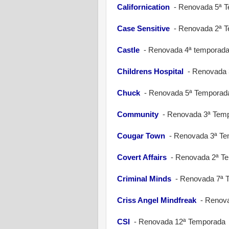
Californication
-
Renovada 5ª 
Case Sensitive
-
Renovada 2ª 
Castle
-
Renovada 4ª temporada
Childrens Hospital
-
Renovada 
Chuck
-
Renovada 5ª Temporada
Community
-
Renovada 3ª Temp
Cougar Town
-
Renovada 3ª Te
Covert Affairs
-
Renovada 2ª T
Criminal Minds
-
Renovada 7ª 
Criss Angel Mindfreak
-
Renova
CSI
-
Renovada 12ª Temporada