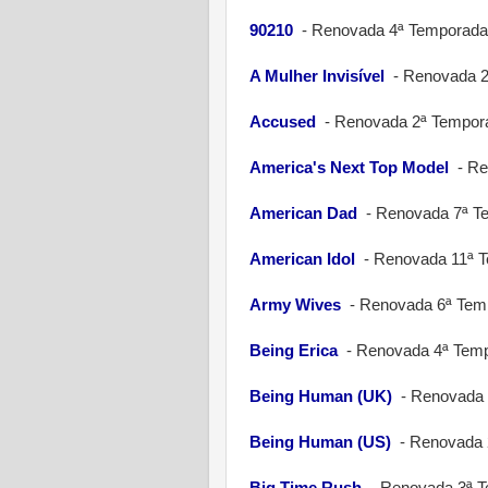
90210
-
Renovada 4ª Temporada
A Mulher Invisível
-
Renovada 2
Accused
-
Renovada 2ª Tempor
America's Next Top Model
-
Re
American Dad
-
Renovada 7ª T
American Idol
-
Renovada 11ª 
Army Wives
-
Renovada 6ª Tem
Being Erica
-
Renovada 4ª Temp
Being Human (UK)
-
Renovada 
Being Human (US)
-
Renovada 
Big Time Rush
-
Renovada 3ª 