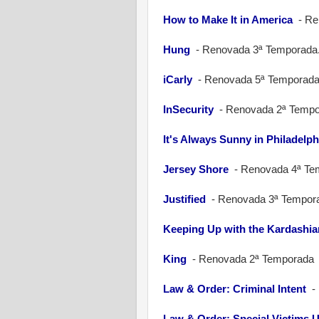
How to Make It in America
-
Re
Hung
-
Renovada 3ª Temporada
iCarly
-
Renovada 5ª Temporad
InSecurity
-
Renovada 2ª Tempo
It's Always Sunny in Philadelph
Jersey Shore
-
Renovada 4ª Te
Justified
-
Renovada 3ª Tempor
Keeping Up with the Kardashia
King
-
Renovada 2ª Temporada
Law & Order: Criminal Intent
-
Law & Order: Special Victims U