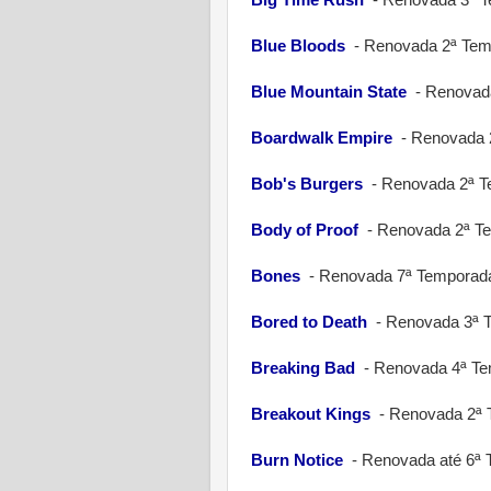
Blue Bloods
-
Renovada 2ª Tem
Blue Mountain State
-
Renovad
Boardwalk Empire
-
Renovada 
Bob's Burgers
-
Renovada 2ª 
Body of Proof
-
Renovada 2ª T
Bones
-
Renovada 7ª Temporad
Bored to Death
-
Renovada 3ª 
Breaking Bad
-
Renovada 4ª Te
Breakout Kings
-
Renovada 2ª 
Burn Notice
-
Renovada até 6ª