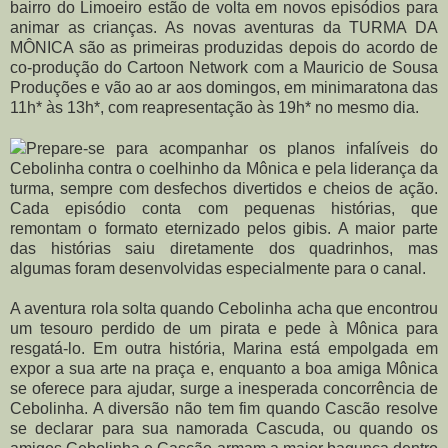
bairro do Limoeiro estão de volta em novos episódios para
animar as crianças. As novas aventuras da TURMA DA
MÔNICA são as primeiras produzidas depois do acordo de
co-produção do Cartoon Network com a Mauricio de Sousa
Produções e vão ao ar aos domingos, em minimaratona das
11h* às 13h*, com reapresentação às 19h* no mesmo dia.
Prepare-se para acompanhar os planos infalíveis do
Cebolinha contra o coelhinho da Mônica e pela liderança da
turma, sempre com desfechos divertidos e cheios de ação.
Cada episódio conta com pequenas histórias, que
remontam o formato eternizado pelos gibis. A maior parte
das histórias saiu diretamente dos quadrinhos, mas
algumas foram desenvolvidas especialmente para o canal.
A aventura rola solta quando Cebolinha acha que encontrou
um tesouro perdido de um pirata e pede à Mônica para
resgatá-lo. Em outra história, Marina está empolgada em
expor a sua arte na praça e, enquanto a boa amiga Mônica
se oferece para ajudar, surge a inesperada concorrência de
Cebolinha. A diversão não tem fim quando Cascão resolve
se declarar para sua namorada Cascuda, ou quando os