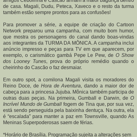
amigos Cebolinha e Cascão armam a maior bagunça dentro
de casa. Magali, Dudu, Peteca, Xaveco e o resto da turma
também estão sempre prontos para as confusões!
Para promover a série, a equipe de criação do Cartoon
Network preparou uma campanha, com muito bom humor,
que mostra os personagens do canal dando boas-vindas
aos integrantes da TURMA DA MÔNICA. A campanha inclui
anúncio impresso e peças para TV em que aparecem, por
exemplo, o carismático gambá Pepe Le Pew, de
O Show
dos Looney Tunes
, prova do próprio remédio quando o
cheirinho do Cascão o faz desmaiar.
Em outro spot, a comilona Magali visita os moradores do
Reino Doce, de
Hora de Aventura
, dando a maior dor de
cabeça para a princesa Jujuba. Mônica também participa de
outras duas peças. Na primeira, Gumball e Darwin, de
O
Incrível Mundo de Gumball
fogem de Tina que, por sua vez,
está sendo perseguida pela baixinha dentuça
.
Na outra, ela
é “escalada” para manter a paz em Townsville, quando As
Meninas Superpoderosas saem de férias.
*Horário de Brasília. Programação sujeita a alterações sem