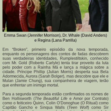
Emma Swan (Jennifer Morrison), Dr. Whale (David Anders)
e Regina (Lana Parrilla)
Em “Broken”, primeiro episódio da nova temporada,
enquanto os personagens dos contos de fadas descobrem
suas verdadeiras identidades, Rumplestiltskin, conhecido
com Mr. Gold (Roberto Carlyle) tenta tirar proveito da luta
pelo poder com a Rainha Má e lança a mágica sobre a
cidade. Príncipe Phillip (Julian Morris) desperta sua Bela
Adormecida, Aurora (Sarah Bolger), mas descobre que ele e
Mulan (Jamie Chung), sua companheira de viagem, terão
que enfrentar um inimigo mortal.
Para a segunda temporada estão confirmados os nomes de
Ben Hollisworth (
The Beautiful Life
e Amor por Contrato)
como o feiticeiro Quinn, Colin O’Donoghue (O Ritual) como
Capitão Gancho e Sinqua Walls (
Teen Wolf
) como Sir