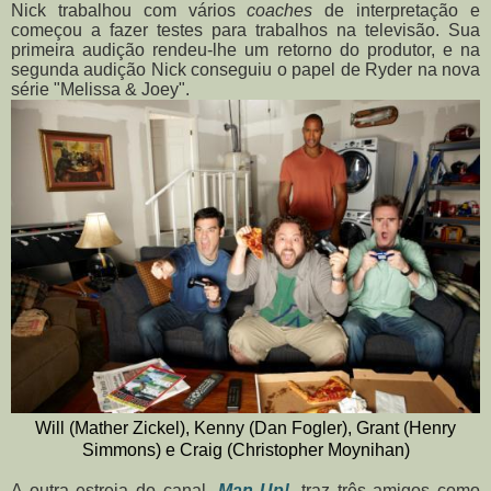
Nick trabalhou com vários
coaches
de interpretação e
começou a fazer testes para trabalhos na televisão. Sua
primeira audição rendeu-lhe um retorno do produtor, e na
segunda audição Nick conseguiu o papel de Ryder na nova
série "Melissa & Joey".
Will (Mather Zickel), Kenny (Dan Fogler), Grant (Henry
Simmons) e Craig (Christopher Moynihan)
A outra estreia do canal,
Man Up!
, traz três amigos como