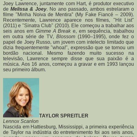
Joey Lawrence, juntamente com Hart, é produtor executivo
de
Melissa & Joey
. No ano passado, ambos estrelaram o
filme "Minha Noiva de Mentira” (My Fake Fiancé – 2009).
Recentemente, Lawrence aparece nos filmes, "Hit List"
(2011) e "Sinatra Club" (2010). Ele começou a trabalhar aos
seis anos em
Gimme A Break
e, em sequência, trabalhou
em outra série de TV,
Blossom
(1990–1995), onde fez o
papel de Joey Russo, um jovem com intelecto limitado que
dizia frequentemente "whoa!", expressão que se tornou um
bordão nacional.
Mesmo fazendo muito sucesso na
televisão, Lawrence sempre disse que sua paixão é a
música. Aos 16 anos, começou a gravar e em 1993 lançou
seu primeiro álbum.
TAYLOR SPREITLER
Lennox Scanlon
Nascida em Hattiesburg, Mississippi, a primeira experiência
de Taylor na indústria do entretenimento foi aos seis anos,