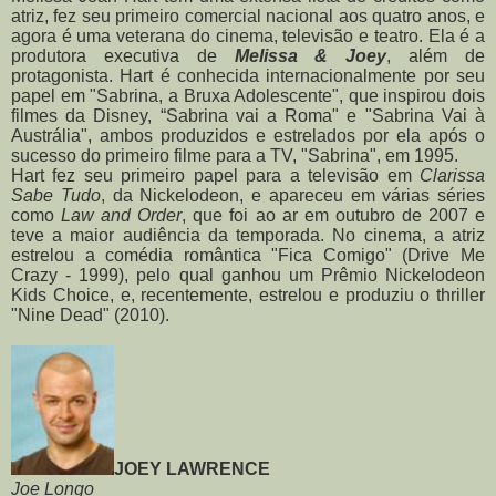
atriz, fez seu primeiro comercial nacional aos quatro anos, e
agora é uma veterana do cinema, televisão e teatro. Ela é a
produtora executiva de
Melissa & Joey
, além de
protagonista. Hart é conhecida internacionalmente por seu
papel em "Sabrina, a Bruxa Adolescente", que inspirou dois
filmes da Disney, “Sabrina vai a Roma" e "Sabrina Vai à
Austrália", ambos produzidos e estrelados por ela após o
sucesso do primeiro filme para a TV, "Sabrina", em 1995.
Hart fez seu primeiro papel para a televisão em
Clarissa
Sabe Tudo
, da Nickelodeon, e apareceu em várias séries
como
Law and Order
, que foi ao ar em outubro de 2007 e
teve a maior audiência da temporada. No cinema, a atriz
estrelou a comédia romântica "Fica Comigo" (Drive Me
Crazy - 1999), pelo qual ganhou um Prêmio Nickelodeon
Kids Choice, e, recentemente, estrelou e produziu o thriller
"Nine Dead" (2010).
JOEY LAWRENCE
Joe Longo