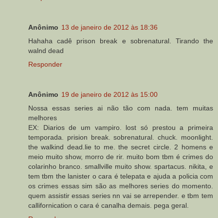
Anônimo
13 de janeiro de 2012 às 18:36
Hahaha cadê prison break e sobrenatural. Tirando the
walnd dead
Responder
Anônimo
19 de janeiro de 2012 às 15:00
Nossa essas series ai não tão com nada. tem muitas
melhores
EX: Diarios de um vampiro. lost só prestou a primeira
temporada. prision break. sobrenatural. chuck. moonlight.
the walkind dead.lie to me. the secret circle. 2 homens e
meio muito show, morro de rir. muito bom tbm é crimes do
colarinho branco. smallville muito show. spartacus. nikita, e
tem tbm the lanister o cara é telepata e ajuda a policia com
os crimes essas sim são as melhores series do momento.
quem assistir essas series nn vai se arrepender. e tbm tem
callifornication o cara é canalha demais. pega geral.