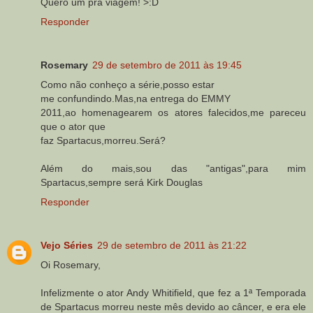
Quero um pra viagem! >:D
Responder
Rosemary
29 de setembro de 2011 às 19:45
Como não conheço a série,posso estar
me confundindo.Mas,na entrega do EMMY
2011,ao homenagearem os atores falecidos,me pareceu
que o ator que
faz Spartacus,morreu.Será?
Além do mais,sou das "antigas",para mim
Spartacus,sempre será Kirk Douglas
Responder
Vejo Séries
29 de setembro de 2011 às 21:22
Oi Rosemary,
Infelizmente o ator Andy Whitifield, que fez a 1ª Temporada
de Spartacus morreu neste mês devido ao câncer, e era ele