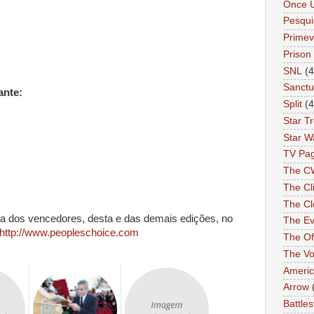
Once 
Pesqui
Primev
Prison
SNL
(4
Sanctu
ante:
Split
(4
Star T
Star W
TV Pa
The C
The Cli
The Cl
eta dos vencedores, desta e das demais edições, no
The Ev
http://www.peopleschoice.com
The Of
The Vo
Americ
Arrow
Battles