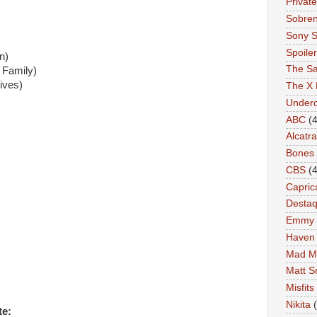
Private
Sobren
Sony S
Spoile
n)
The Sa
 Family)
ives)
The X 
Under
ABC
(4
Alcatr
Bones
CBS
(4
Capric
Desta
Emmy
Haven
Mad M
Matt S
Misfits
Nikita
te: