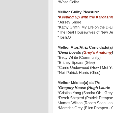
*White Collar
Melhor Guilty Pleasure:
*
Keeping Up with the Kardashi
*Jersey Shore
*Kathy Griffin: My Life on the D-Li
*The Real Housewives of New Je
*Tosh.O
Melhor Ator/Atriz Convidado(a)
*Demi Lovato (
Grey's Anatomy
)
*Betty White (Community)
*Britney Spears (Glee)
*Carrie Underwood (How I Met Yo
*Neil Patrick Harris (Glee)
Melhor Médico(a) da TV:
*
Gregory House (Hugh Laurie -
*Cristina Yang (Sandra Oh - Gre
*Derek Sheperd (Patrick Dempse
*James Wilson (Robert Sean Leo
*Meredith Grey (Ellen Pompeo - 