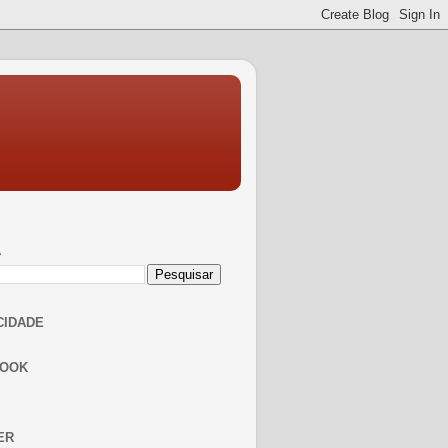
A
CIDADE
BOOK
ER