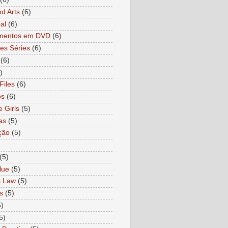
nd Arts
(6)
al
(6)
mentos em DVD
(6)
es Séries
(6)
(6)
)
Files
(6)
os
(6)
e Girls
(5)
as
(5)
ção
(5)
)
(5)
lue
(5)
s Law
(5)
s
(5)
5)
5)