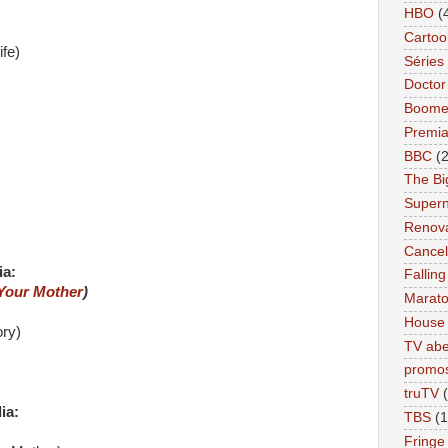
HBO
(
Cartoo
fe)
Séries 
Docto
Boome
Premi
BBC
(
The Bi
Supern
Renov
Cance
ia:
Falling
Your Mother
)
Marat
House
ry)
TV abe
promo
truTV
ia:
TBS
(1
Fringe