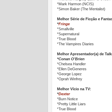
*Mark Harmon (NCIS)
*Simon Baker (The Mentalist)
Melhor Série de Ficção e Fantas
*
Fringe
*Smallville
*Supernatural
*True Blood
*The Vampires Diaries
Melhor Apresentador(a) de Tal
*Conan O'Brien
*Chelsea Handler
*Ellen DeGeneres
*George Lopez
*Oprah Winfrey
Melhor Vício na TV:
*
Dexter
*Burn Notice
*Pretty Little Liars
*True Blood