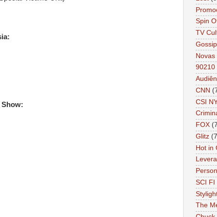
Promo
Spin O
TV Cul
ia:
Gossip
Novas 
90210
Audiên
CNN
(
CSI N
k Show:
Crimin
FOX
(
Glitz
(7
Hot in
Lever
Person 
SCI FI 
Styligh
The Me
Chuck