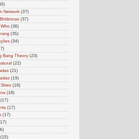
40)
n Network
(37)
Britânicas
(37)
r Who
(36)
rang
(35)
ações
(34)
27)
g Bang Theory
(23)
atural
(22)
adas
(21)
ladas
(19)
 Skies
(18)
ona
(18)
(17)
rta
(17)
s
(17)
(17)
6)
(15)