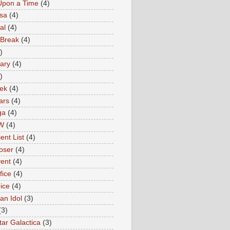
Upon a Time
(4)
sa
(4)
al
(4)
 Break
(4)
)
ary
(4)
)
rek
(4)
ars
(4)
ga
(4)
W
(4)
ent List
(4)
oser
(4)
ent
(4)
fice
(4)
ice
(4)
an Idol
(3)
(3)
tar Galactica
(3)