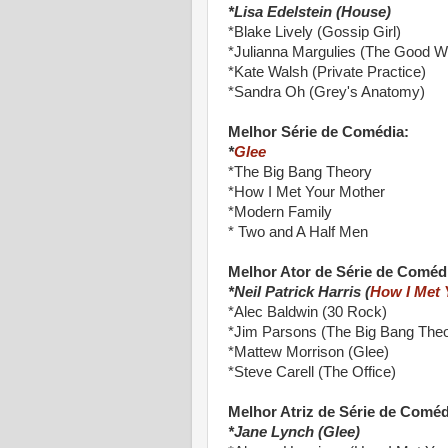
*Lisa Edelstein (House)
*Blake Lively (Gossip Girl)
*Julianna Margulies (The Good Wi
*Kate Walsh (Private Practice)
*Sandra Oh (Grey's Anatomy)
Melhor Série de Comédia:
*
Glee
*The Big Bang Theory
*How I Met Your Mother
*Modern Family
* Two and A Half Men
Melhor Ator de Série de Coméd
*Neil Patrick Harris (
How I Met 
*Alec Baldwin (30 Rock)
*Jim Parsons (The Big Bang Theo
*Mattew Morrison (Glee)
*Steve Carell (The Office)
Melhor Atriz de Série de Coméd
*Jane Lynch (Glee)