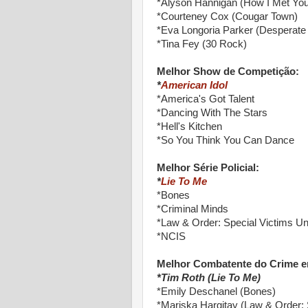
*Alyson Hannigan (How I Met You
*Courteney Cox (Cougar Town)
*Eva Longoria Parker (Desperat
*Tina Fey (30 Rock)
Melhor Show de Competição:
*
American Idol
*America's Got Talent
*Dancing With The Stars
*Hell's Kitchen
*So You Think You Can Dance
Melhor Série Policial:
*
Lie To Me
*Bones
*Criminal Minds
*Law & Order: Special Victims Un
*NCIS
Melhor Combatente do Crime em
*Tim Roth (Lie To Me)
*Emily Deschanel (Bones)
*Mariska Hargitay (Law & Order: 