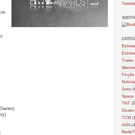
Tweets
Los
ADDTH
o:
CATEG
Estrei
Estréi
Trailer
Warne
Ficção 
Notíci
Sony
(
Space
TNT
(
Diaries)
Dexter
my)
TCM
(
AXN
(
RedeT
: