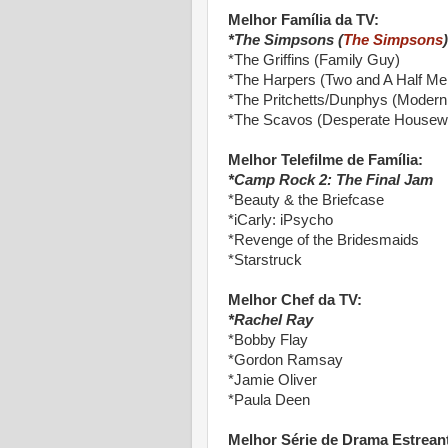
Melhor Família da TV:
*The Simpsons (
The Simpsons
)
*The Griffins (Family Guy)
*The Harpers (Two and A Half Me
*The Pritchetts/Dunphys (Modern
*The Scavos (Desperate Housew
Melhor Telefilme de Família:
*Camp Rock 2: The Final Jam
*Beauty & the Briefcase
*iCarly: iPsycho
*Revenge of the Bridesmaids
*Starstruck
Melhor Chef da TV:
*Rachel Ray
*Bobby Flay
*Gordon Ramsay
*Jamie Oliver
*Paula Deen
Melhor Série de Drama Estrean