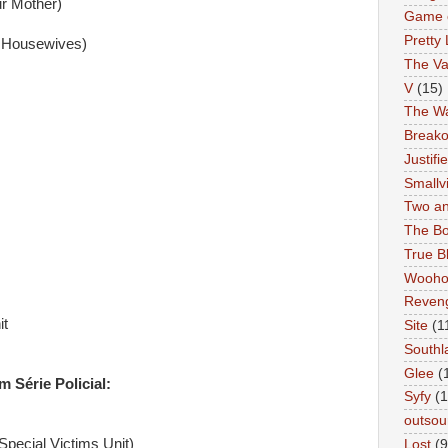
r Mother)
Game 
Pretty 
e Housewives)
The Va
V
(15)
The Wa
Breako
Justifi
Smallvi
Two an
The Bo
True B
Wooh
Reven
it
Site
(1
Southl
Glee
(
 Série Policial:
Syfy
(1
outsou
Special Victims Unit)
Lost
(9