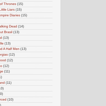
of Thrones
(15)
Little Liars
(15)
mpire Diaries
(15)
lking Dead
(14)
ut Brasil
(13)
ed
(13)
lle
(13)
d A Half Men
(13)
rgias
(12)
lood
(12)
oo
(12)
ge
(11)
1)
and
(11)
10)
0)
rced
(10)
)