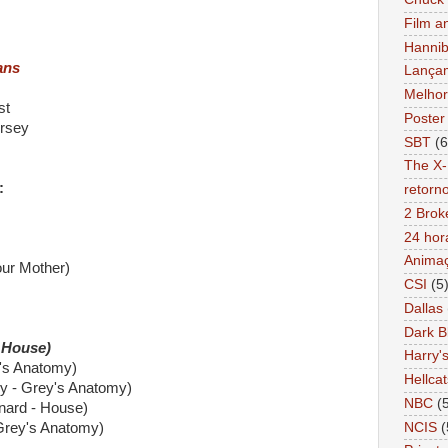
Film a
Hannib
ans
Lança
Melhor
st
Poster
rsey
SBT
(6
The X-
:
retorn
2 Brok
24 hor
Anima
ur Mother)
CSI
(5
Dallas
Dark B
 House)
Harry'
y's Anatomy)
Hellcat
y - Grey's Anatomy)
NBC
(
nard - House)
NCIS
(
Grey's Anatomy)