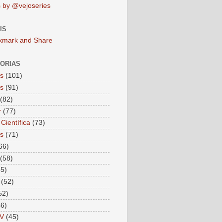
 by @vejoseries
IS
ORIAS
as
(101)
as
(91)
(82)
r
(77)
Científica
(73)
as
(71)
66)
(58)
55)
(52)
52)
46)
V
(45)