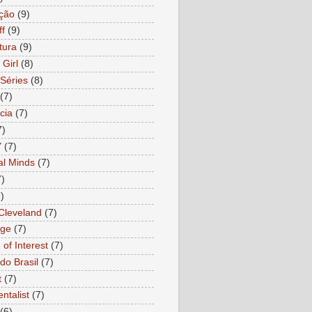
ção
(9)
ff
(9)
tura
(9)
 Girl
(8)
Séries
(8)
(7)
cia
(7)
7)
Y
(7)
al Minds
(7)
7)
)
 Cleveland
(7)
age
(7)
of Interest
(7)
do Brasil
(7)
t
(7)
ntalist
(7)
(6)