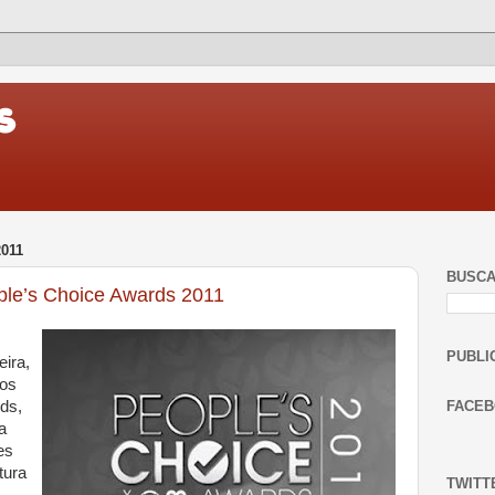
011
BUSC
ple’s Choice Awards 2011
PUBLI
eira,
dos
ds,
FACE
a
es
tura
TWITT