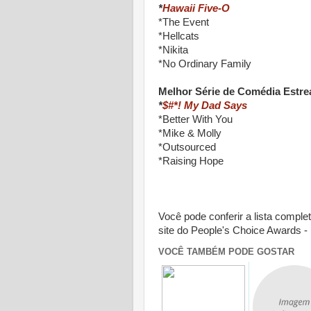
*
Hawaii Five-O
*The Event
*Hellcats
*Nikita
*No Ordinary Family
Melhor Série de Comédia Estre
*
$#*! My Dad Says
*Better With You
*Mike & Molly
*Outsourced
*Raising Hope
Você pode conferir a lista compl
site do People's Choice Awards -
VOCÊ TAMBÉM PODE GOSTAR