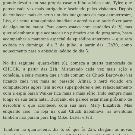
grande desafio em sua própria casa: o filho adolescente, Tyler, que
parece cada vez mais intrigado e fascinado pelos visitantes. Depois
de conhecer mais de perto um dos integrantes da raça extraterrestre,
Lisa, ele sente uma química imediata e acredita que pode fazer parte
de algo muito maior. Para quem estava com saudades de V, mas
quer relembrar o que aconteceu no primeiro ano do programa, basta
acompanhar a maratona especial de episódios anteriores – que será
exibida no domingo, dia 3 de julho, a partir das 12h30, como
aquecimento para o episódio inédito do dia 5.
No dia seguinte, quarta-feira (6), começa a quarta temporada de
CHUCK, a partir das 21h. Misturando cada vez mais ação e
comédia, a série mostra que a vida comum de Chuck Bartowski vai
ficando cada vez mais no passado. Afinal, o nerd viciado em
computadores agora tem novos superpoderes e seu relacionamento
com a espiã Sarah Walker fica mais e mais sério. Indo sempre mais
longe de sua terra natal, Burbank, ele parece estar mais próximo de
descobrir o que aconteceu com sua mãe, Mary Elizabeth. Mas
enquanto isso, na loja na qual Chuck trabalhava, as aventuras
também não param para Big Mike, Lester e Jeff.
Também na quarta-feira, dia 6, só que às 22h, chegam as novas