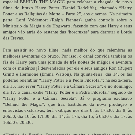
especial BEHIND THE MAGIC para celebrar a chegada do novo
filme do bruxo Harry Potter (Daniel Radcliffe), chamado “Harry
Potter e as Relíquias da Morte – Parte 2”, aos cinemas. Na primeira
parte, Lord Voldemort (Ralph Fiennes) ganha controle sobre o
Ministério da Magia e de Hogwarts, fazendo com que Harry e seus
amigos vão atrás do restante das ‘horcruxes’ para derrotar o Lorde
das Trevas.
Para assistir ao novo filme, nada melhor do que relembrar as
melhores aventuras do bruxo. Por isso, o canal convida também os
fãs de Harry para uma jornada de três noites de mágica e aventura
com os mistérios já desvendados por ele e seus amigos Ron (Rupert
Grint) e Hermione (Emma Watson). Na quinta-feira, dia 14, os fãs
poderão relembrar “Harry Potter e a Pedra Filosofal”; na sexta-feira,
dia 15, irão rever “Harry Potter e a Câmara Secreta”; e no domingo,
dia 17, o canal exibe “Harry Potter e a Pedra Filosofal” seguido de
“Harry Potter e a Câmara Secreta”. Já o programa exclusivo
“Behind the Magic”, que traz bastidores da nova produção e
entrevistas exclusivas, terá exibição nos dias 8, às 17h30, dia 9, às
20h30, dia 10, às 17h30, dia 14, ás 17h, dia 15, à 0h30 e dia 17, às
16h30 e 20h30.
*Horário de Brasília. Programação sujeita a alterações sem aviso