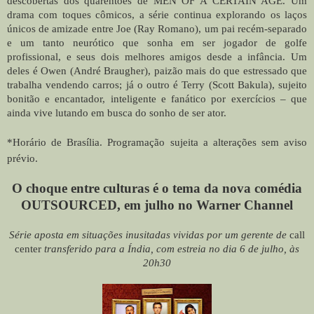
descobertas dos quarentões de MEN OF A CERTAIN AGE. Um
drama com toques cômicos, a série continua explorando os laços
únicos de amizade entre Joe (Ray Romano), um pai recém-separado
e um tanto neurótico que sonha em ser jogador de golfe
profissional, e seus dois melhores amigos desde a infância. Um
deles é Owen (André Braugher), paizão mais do que estressado que
trabalha vendendo carros; já o outro é Terry (Scott Bakula), sujeito
bonitão e encantador, inteligente e fanático por exercícios – que
ainda vive lutando em busca do sonho de ser ator.
*Horário de Brasília. Programação sujeita a alterações sem aviso
prévio.
O choque entre culturas é o tema da nova comédia
OUTSOURCED, em julho no Warner Channel
Série aposta em situações inusitadas vividas por um gerente de
call
center
transferido para a Índia, com estreia no dia 6 de julho, às
20h30