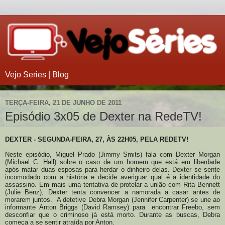
Vejo Series | Blog
TERÇA-FEIRA, 21 DE JUNHO DE 2011
Episódio 3x05 de Dexter na RedeTV!
DEXTER - SEGUNDA-FEIRA, 27, ÀS 22H05, PELA REDETV!
Neste episódio, Miguel Prado (Jimmy Smits) fala com Dexter Morgan
(Michael C. Hall) sobre o caso de um homem que está em liberdade
após matar duas esposas para herdar o dinheiro delas. Dexter se sente
incomodado com a história e decide averiguar qual é a identidade do
assassino. Em mais uma tentativa de protelar a união com Rita Bennett
(Julie Benz), Dexter tenta convencer a namorada a casar antes de
morarem juntos.
A detetive Debra Morgan (Jennifer Carpenter) se une ao
informante Anton Briggs (David Ramsey) para encontrar Freebo, sem
desconfiar que o criminoso já está morto. Durante as buscas, Debra
começa a se sentir atraída por Anton.