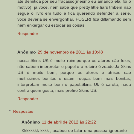
até demitida por seu fracasso(mesmo eu amando ela, foi o
motivo). ja voce, nem sabe que pretty little liars tmbem nao
segue o livro em tudo e fica querendo defender a serie,
voce deveria se envergonhar, POSER! fica diflamando sem
nem enxergar ou estudar as coisas
Responder
Anônimo
29 de novembro de 2011 às 19:48
nossa Skins UK é muito ruim,porque os atores são feios,
não sabem interpretar o papel e o roteiro é zuado.Já Skins
US é muito bom, porque os atores e atrises sao
muitíssimos bonitos e usam roupas bem mais bonitas,
interpretam muito bem o papel.Skins Uk é careta, nada
contra quem gosta, mais prefiro Skins US.
Responder
Respostas
Anônimo
11 de abril de 2012 às 22:22
Kkkkkkkk kkkk , acabou de falar uma pessoa ignorante