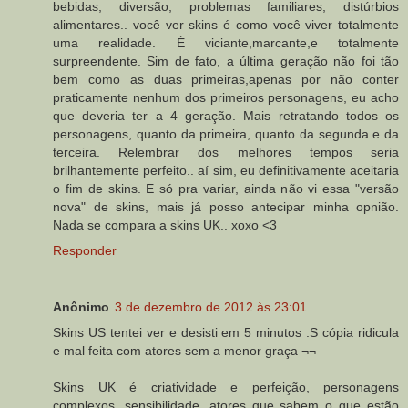
bebidas, diversão, problemas familiares, distúrbios
alimentares.. você ver skins é como você viver totalmente
uma realidade. É viciante,marcante,e totalmente
surpreendente. Sim de fato, a última geração não foi tão
bem como as duas primeiras,apenas por não conter
praticamente nenhum dos primeiros personagens, eu acho
que deveria ter a 4 geração. Mais retratando todos os
personagens, quanto da primeira, quanto da segunda e da
terceira. Relembrar dos melhores tempos seria
brilhantemente perfeito.. aí sim, eu definitivamente aceitaria
o fim de skins. E só pra variar, ainda não vi essa "versão
nova" de skins, mais já posso antecipar minha opnião.
Nada se compara a skins UK.. xoxo <3
Responder
Anônimo
3 de dezembro de 2012 às 23:01
Skins US tentei ver e desisti em 5 minutos :S cópia ridicula
e mal feita com atores sem a menor graça ¬¬
Skins UK é criatividade e perfeição, personagens
complexos, sensibilidade, atores que sabem o que estão