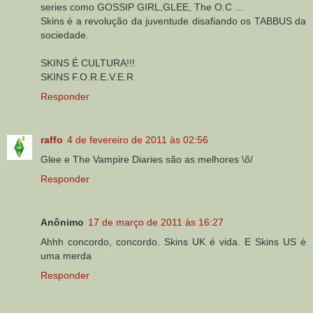
series como GOSSIP GIRL,GLEE, The O.C ...
Skins é a revolução da juventude disafiando os TABBUS da
sociedade.
SKINS É CULTURA!!!
SKINS F.O.R.E.V.E.R
Responder
raffo
4 de fevereiro de 2011 às 02:56
Glee e The Vampire Diaries são as melhores \õ/
Responder
Anônimo
17 de março de 2011 às 16:27
Ahhh concordo, concordo. Skins UK é vida. E Skins US é
uma merda
Responder