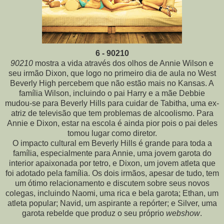
6 - 90210
90210
mostra a vida através dos olhos de Annie Wilson e
seu irmão Dixon, que logo no primeiro dia de aula no West
Beverly High percebem que não estão mais no Kansas. A
família Wilson, incluindo o pai Harry e a mãe Debbie
mudou-se para Beverly Hills para cuidar de Tabitha, uma ex-
atriz
de televisão que tem problemas de alcoolismo. Para
Annie e Dixon, estar na escola é ainda pior pois o pai deles
tomou lugar como diretor.
O impacto cultural em Beverly Hills é grande para toda a
família, especialmente para Annie, uma jovem garota do
interior apaixonada por tetro, e Dixon, um jovem atleta que
foi adotado pela família. Os dois irmãos, apesar de tudo, tem
um ótimo relacionamento e discutem sobre seus novos
colegas, incluindo Naomi, uma rica e bela garota; Ethan, um
atleta popular; Navid, um aspirante a repórter; e Silver, uma
garota rebelde que produz o seu próprio
webshow
.