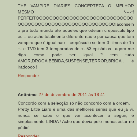
THE VAMPIRE DIARIES CONCERTEZA O MELHOR
MESMO *----*!
PERFEITOOOOOOOOOOOOOOOOOOOOOOOOOOOOO
OOOOOOOOOOOOOOOOOOOOOOOOOOOOO!aconselh
o pra todo mundo ate aqueles que odeiam crepúsculo tipo
eu .. eu acho totalmente diferente nao e por causa que tem
vampiro que é igual nao .. crepúsculo so tem 3 filmes de 1h
+- e TVD tem 3 temporadas de +- 53 episódios.. agora me
diga como pode ser igual ? tem tudo
AMOR,DROGA,BEBIDA,SUSPENSE,TERROR,BRIGA.. é
iradoooo !
Responder
Anônimo
27 de dezembro de 2011 às 18:41
Concordo com a selecção só não concordo com a ordem.
Pretty Little Liars é uma das melhores séries que eu já vi,
nunca se sabe o que vai acontecer a seguir, é
simplesmente LINDA ! Acho que devia pelo menos estar no
pódio´.
Responder