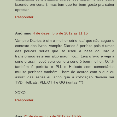
fazendo em cena (: mas tem que ter bom gosto pra saber
apreciar.
Responder
Anônimo
4 de dezembro de 2012 às 11:15
Vampire Diaries é sim a melhor série idaí que não segue o
contexto dos livros, Vampire Diaries é perfeito pois é umas
das poucas séries que só usou a base do livro e
transformou este em algo magnífico... Leia o livro e veja a
série e assim você verá como a série é bem melhor, O.T.H
também é perfeita e PLL e Hellcats sem comentários
muuito perfeitas também... bom de acordo com o que eu
assisti das séries eu acho que a colocação deveria ser
TVD, Hellcats, PLL,OTH e GG (juntas ^^)
XOXO
Responder
Ana
21 de dezembro de 2012 às 16:55