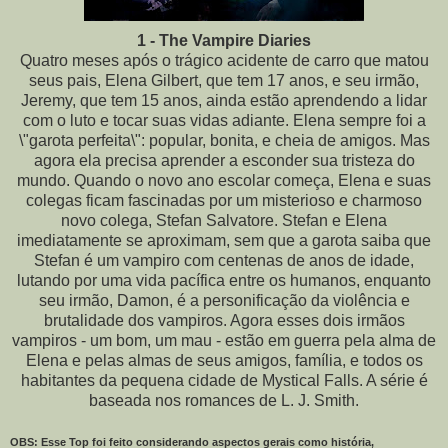
1 - The Vampire Diaries
Quatro meses após o trágico acidente de carro que matou
seus pais, Elena Gilbert, que tem 17 anos, e seu irmão,
Jeremy, que tem 15 anos, ainda estão aprendendo a lidar
com o luto e tocar suas vidas adiante. Elena sempre foi a
\"garota perfeita\": popular, bonita, e cheia de amigos. Mas
agora ela precisa aprender a esconder sua tristeza do
mundo. Quando o novo ano escolar começa, Elena e suas
colegas ficam fascinadas por um misterioso e charmoso
novo colega, Stefan Salvatore. Stefan e Elena
imediatamente se aproximam, sem que a garota saiba que
Stefan é um vampiro com centenas de anos de idade,
lutando por uma vida pacífica entre os humanos, enquanto
seu irmão, Damon, é a personificação da violência e
brutalidade dos vampiros. Agora esses dois irmãos
vampiros - um bom, um mau - estão em guerra pela alma de
Elena e pelas almas de seus amigos, família, e todos os
habitantes da pequena cidade de Mystical Falls. A série é
baseada nos romances de L. J. Smith.
OBS: Esse Top foi feito considerando aspectos gerais como história,