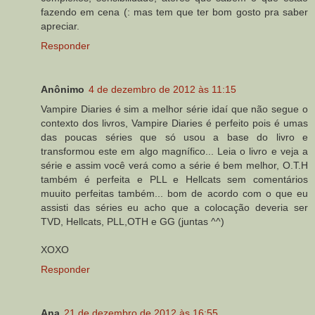
fazendo em cena (: mas tem que ter bom gosto pra saber
apreciar.
Responder
Anônimo
4 de dezembro de 2012 às 11:15
Vampire Diaries é sim a melhor série idaí que não segue o
contexto dos livros, Vampire Diaries é perfeito pois é umas
das poucas séries que só usou a base do livro e
transformou este em algo magnífico... Leia o livro e veja a
série e assim você verá como a série é bem melhor, O.T.H
também é perfeita e PLL e Hellcats sem comentários
muuito perfeitas também... bom de acordo com o que eu
assisti das séries eu acho que a colocação deveria ser
TVD, Hellcats, PLL,OTH e GG (juntas ^^)
XOXO
Responder
Ana
21 de dezembro de 2012 às 16:55