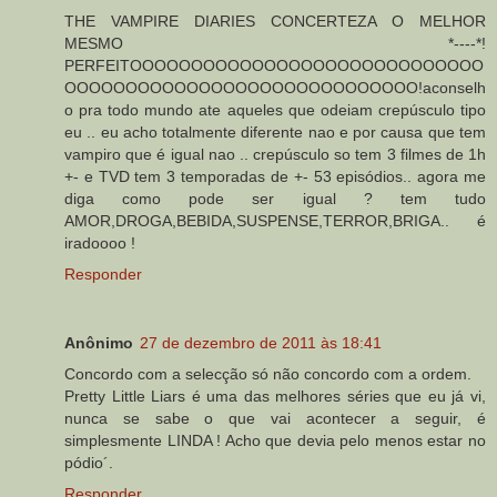
THE VAMPIRE DIARIES CONCERTEZA O MELHOR
MESMO *----*!
PERFEITOOOOOOOOOOOOOOOOOOOOOOOOOOOOO
OOOOOOOOOOOOOOOOOOOOOOOOOOOOO!aconselh
o pra todo mundo ate aqueles que odeiam crepúsculo tipo
eu .. eu acho totalmente diferente nao e por causa que tem
vampiro que é igual nao .. crepúsculo so tem 3 filmes de 1h
+- e TVD tem 3 temporadas de +- 53 episódios.. agora me
diga como pode ser igual ? tem tudo
AMOR,DROGA,BEBIDA,SUSPENSE,TERROR,BRIGA.. é
iradoooo !
Responder
Anônimo
27 de dezembro de 2011 às 18:41
Concordo com a selecção só não concordo com a ordem.
Pretty Little Liars é uma das melhores séries que eu já vi,
nunca se sabe o que vai acontecer a seguir, é
simplesmente LINDA ! Acho que devia pelo menos estar no
pódio´.
Responder