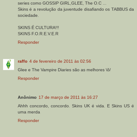
series como GOSSIP GIRL,GLEE, The O.C ...
Skins é a revolução da juventude disafiando os TABBUS da
sociedade.
SKINS É CULTURA!!!
SKINS F.O.R.E.V.E.R
Responder
raffo
4 de fevereiro de 2011 às 02:56
Glee e The Vampire Diaries são as melhores \õ/
Responder
Anônimo
17 de março de 2011 às 16:27
Ahhh concordo, concordo. Skins UK é vida. E Skins US é
uma merda
Responder