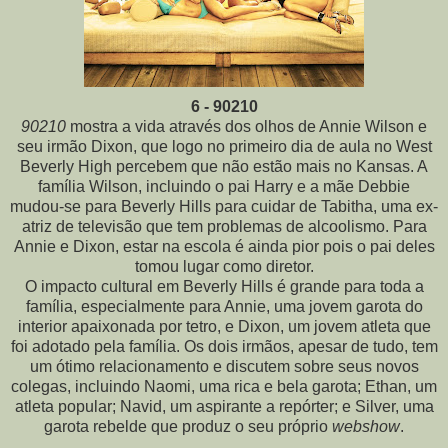
6 - 90210
90210
mostra a vida através dos olhos de Annie Wilson e
seu irmão Dixon, que logo no primeiro dia de aula no West
Beverly High percebem que não estão mais no Kansas. A
família Wilson, incluindo o pai Harry e a mãe Debbie
mudou-se para Beverly Hills para cuidar de Tabitha, uma ex-
atriz
de televisão que tem problemas de alcoolismo. Para
Annie e Dixon, estar na escola é ainda pior pois o pai deles
tomou lugar como diretor.
O impacto cultural em Beverly Hills é grande para toda a
família, especialmente para Annie, uma jovem garota do
interior apaixonada por tetro, e Dixon, um jovem atleta que
foi adotado pela família. Os dois irmãos, apesar de tudo, tem
um ótimo relacionamento e discutem sobre seus novos
colegas, incluindo Naomi, uma rica e bela garota; Ethan, um
atleta popular; Navid, um aspirante a repórter; e Silver, uma
garota rebelde que produz o seu próprio
webshow
.