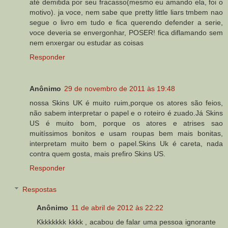
até demitida por seu fracasso(mesmo eu amando ela, foi o
motivo). ja voce, nem sabe que pretty little liars tmbem nao
segue o livro em tudo e fica querendo defender a serie,
voce deveria se envergonhar, POSER! fica diflamando sem
nem enxergar ou estudar as coisas
Responder
Anônimo
29 de novembro de 2011 às 19:48
nossa Skins UK é muito ruim,porque os atores são feios,
não sabem interpretar o papel e o roteiro é zuado.Já Skins
US é muito bom, porque os atores e atrises sao
muitíssimos bonitos e usam roupas bem mais bonitas,
interpretam muito bem o papel.Skins Uk é careta, nada
contra quem gosta, mais prefiro Skins US.
Responder
Respostas
Anônimo
11 de abril de 2012 às 22:22
Kkkkkkkk kkkk , acabou de falar uma pessoa ignorante