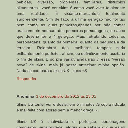
bebidas, diversão, problemas familiares, distúrbios
alimentares.. você ver skins é como você viver totalmente
uma realidade. É viciante,marcante,e totalmente
surpreendente. Sim de fato, a última geração não foi tão
bem como as duas primeiras,apenas por não conter
praticamente nenhum dos primeiros personagens, eu acho
que deveria ter a 4 geração. Mais retratando todos os
personagens, quanto da primeira, quanto da segunda e da
terceira. Relembrar dos melhores tempos seria
brilhantemente perfeito.. aí sim, eu definitivamente aceitaria
o fim de skins. E só pra variar, ainda não vi essa "versão
nova" de skins, mais já posso antecipar minha opnião.
Nada se compara a skins UK.. xoxo <3
Responder
Anônimo
3 de dezembro de 2012 às 23:01
Skins US tentei ver e desisti em 5 minutos :S cópia ridicula
e mal feita com atores sem a menor graça ¬¬
Skins UK é criatividade e perfeição, personagens
complexos, sensibilidade, atores que sabem o que estão