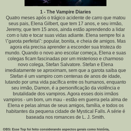
1 - The Vampire Diaries
Quatro meses após o trágico acidente de carro que matou
seus pais, Elena Gilbert, que tem 17 anos, e seu irmão,
Jeremy, que tem 15 anos, ainda estão aprendendo a lidar
com o luto e tocar suas vidas adiante. Elena sempre foi a
\"garota perfeita\": popular, bonita, e cheia de amigos. Mas
agora ela precisa aprender a esconder sua tristeza do
mundo. Quando o novo ano escolar começa, Elena e suas
colegas ficam fascinadas por um misterioso e charmoso
novo colega, Stefan Salvatore. Stefan e Elena
imediatamente se aproximam, sem que a garota saiba que
Stefan é um vampiro com centenas de anos de idade,
lutando por uma vida pacífica entre os humanos, enquanto
seu irmão, Damon, é a personificação da violência e
brutalidade dos vampiros. Agora esses dois irmãos
vampiros - um bom, um mau - estão em guerra pela alma de
Elena e pelas almas de seus amigos, família, e todos os
habitantes da pequena cidade de Mystical Falls. A série é
baseada nos romances de L. J. Smith.
OBS: Esse Top foi feito considerando aspectos gerais como história,