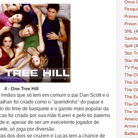
Once 
Pesqui
Primev
Prison
SNL
(4
Sanctu
Split
(4
Star T
Star W
TV Pa
The C
The Cli
4 - One Tree Hill
The Cl
 irmãos que só tem em comum o pai Dan Scott e o
The Ev
than foi criado como o "queridinho" do papai e
The Of
olo do time de basquete e o garoto mais popular da
The Vo
cas foi criado por sua mãe Karen e pelo tio paterno
Americ
ade e, apesar de ser um execelente jogador de
Arrow
ete, só joga por diversão
.
Battles
das dos dois se cruzem e Lucas tem a chance de