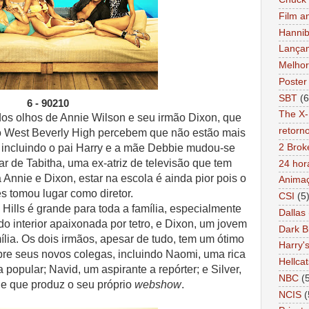
Film a
Hannib
Lança
Melhor
Poster
SBT
(6
6 - 90210
The X-
dos olhos de Annie Wilson e seu irmão Dixon, que
retorn
no West Beverly High percebem que não estão mais
, incluindo o pai Harry e a mãe Debbie mudou-se
2 Brok
ar de Tabitha, uma ex-atriz
de televisão que tem
24 hor
Annie e Dixon, estar na escola é ainda pior pois o
Anima
es tomou lugar como diretor.
CSI
(5
 Hills é grande para toda a família, especialmente
Dallas
o interior apaixonada por tetro, e Dixon, um jovem
Dark B
mília. Os dois irmãos, apesar de tudo, tem um ótimo
Harry'
re seus novos colegas, incluindo Naomi, uma rica
Hellcat
a popular; Navid, um aspirante a repórter; e Silver,
NBC
(
e que produz o seu próprio
webshow
.
NCIS
(