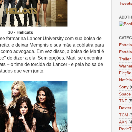
Tweets
ADDTH
10 - Hellcats
CATEG
 se formar na Lancer University com sua bolsa de
ireito, e deixar Memphis e sua mãe alcoólatra para
Estrei
 como advogada. Em vez disso, a bolsa de Marti é
Estréi
" de dizer a ela. Sem opções, Marti se encontra
Trailer
ts – o time de torcida da Lancer - e pela bolsa de
Warne
studos que vem junto.
Ficção 
Notíci
Sony
(
Space
TNT
(
Dexter
TCM
(
AXN
(
RedeT