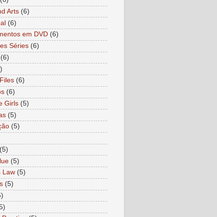
nd Arts
(6)
al
(6)
mentos em DVD
(6)
es Séries
(6)
(6)
)
Files
(6)
os
(6)
e Girls
(5)
as
(5)
ção
(5)
)
(5)
lue
(5)
s Law
(5)
s
(5)
5)
5)