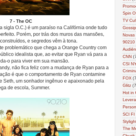
Promo
Spin O
TV Cul
7 - The OC
sigla O.C.) é um paraíso na Califórnia onde tudo
Gossip
erfeito. Porém, por trás dos muros das mansões,
Novas 
onstruídos, e segredos vêm à tona.
90210
e problemático que chega a Orange Country com
Audiên
lico idealista que, ao evitar que Ryan vá para a
CNN
(
ida-o para viver em sua mansão.
CSI N
Sandy, não fica feliz com a mudança de Ryan para a
Crimin
pação é que o comportamento de Ryan contamine
FOX
(
nte Seth, um sonhador ingênuo e apaixonado pela
Glitz
(7
ega de escola, Summer.
Hot in
Lever
Person 
SCI FI 
Styligh
The Me
Chuck