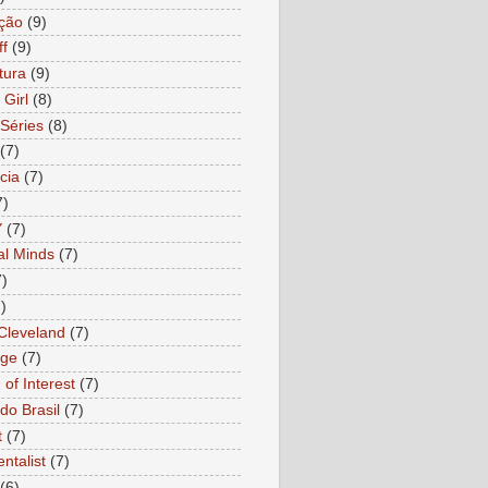
ção
(9)
ff
(9)
tura
(9)
 Girl
(8)
Séries
(8)
(7)
cia
(7)
7)
Y
(7)
al Minds
(7)
7)
)
 Cleveland
(7)
age
(7)
of Interest
(7)
do Brasil
(7)
t
(7)
ntalist
(7)
(6)