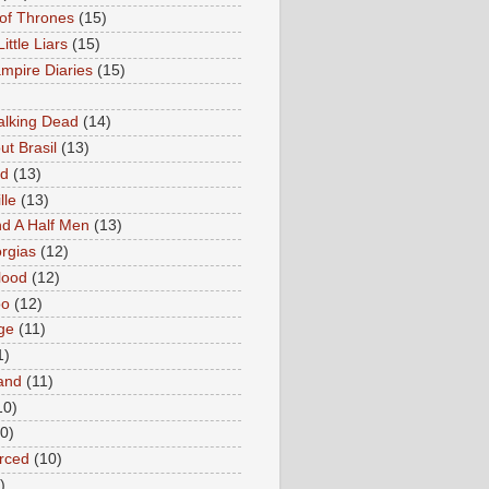
of Thrones
(15)
Little Liars
(15)
mpire Diaries
(15)
lking Dead
(14)
ut Brasil
(13)
ed
(13)
lle
(13)
d A Half Men
(13)
rgias
(12)
lood
(12)
oo
(12)
ge
(11)
1)
and
(11)
10)
0)
rced
(10)
)