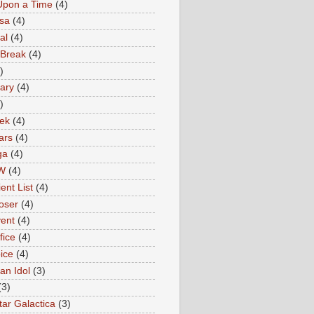
Upon a Time
(4)
sa
(4)
al
(4)
 Break
(4)
)
ary
(4)
)
rek
(4)
ars
(4)
ga
(4)
W
(4)
ent List
(4)
oser
(4)
ent
(4)
fice
(4)
ice
(4)
an Idol
(3)
(3)
tar Galactica
(3)