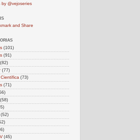
 by @vejoseries
IS
ORIAS
as
(101)
as
(91)
(82)
r
(77)
Científica
(73)
as
(71)
66)
(58)
55)
(52)
52)
46)
V
(45)