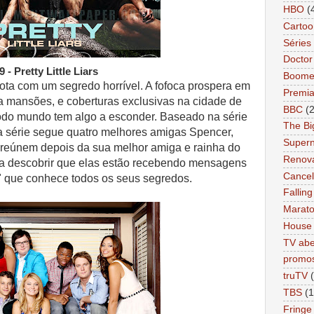
HBO
(
Cartoo
Séries 
Docto
9 - Pretty Little Liars
Boome
ta com um segredo horrível. A fofoca prospera em
Premi
mansões, e coberturas exclusivas na cidade de
BBC
(
odo mundo tem algo a esconder. Baseado na série
The Bi
a série segue quatro melhores amigas Spencer,
Supern
e reúnem depois da sua melhor amiga e rainha do
Renov
ra descobrir que elas estão recebendo mensagens
Cance
 que conhece todos os seus segredos.
Falling
Marat
House
TV abe
promo
truTV
TBS
(1
Fringe