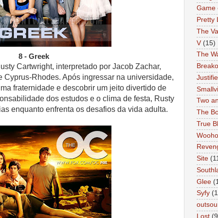
Game 
Pretty 
The Va
V
(15)
The Wa
8 - Greek
usty Cartwright, interpretado por Jacob Zachar,
Breako
de Cyprus-Rhodes. Após ingressar na universidade,
Justifi
ma fraternidade e descobrir um jeito divertido
de
Smallvi
ponsabilidade dos estudos e o clima de festa, Rusty
Two an
as enquanto enfrenta os desafios da vida adulta.
The Bo
True B
Wooh
Reven
Site
(1
Southl
Glee
(
Syfy
(1
outsou
Lost
(9