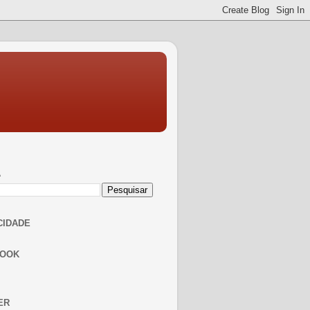
A
CIDADE
BOOK
ER