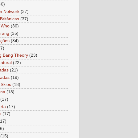
40)
n Network
(37)
Britânicas
(37)
r Who
(36)
rang
(35)
ações
(34)
27)
g Bang Theory
(23)
atural
(22)
adas
(21)
ladas
(19)
 Skies
(18)
ona
(18)
(17)
rta
(17)
s
(17)
(17)
6)
(15)