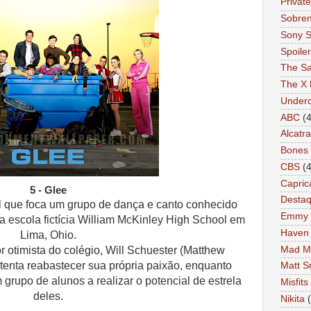
Private
Sobren
Sony S
Spoile
The Sa
The X 
Under
ABC
(4
Alcatr
Bones
CBS
(4
Capric
5 - Glee
Desta
 que foca um grupo de dança e canto conhecido
Emmy
a escola fictícia William McKinley High School em
Haven
Lima, Ohio.
Mad M
r otimista do colégio, Will Schuester (Matthew
 tenta reabastecer sua própria paixão, enquanto
Matt S
 grupo de alunos a realizar o potencial de estrela
Misfits
deles.
Nikita