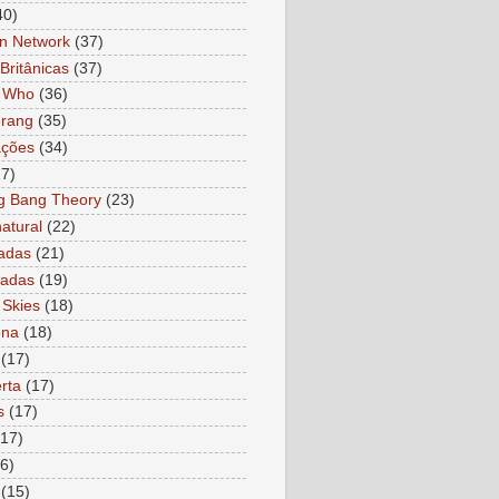
40)
n Network
(37)
Britânicas
(37)
r Who
(36)
rang
(35)
ações
(34)
27)
g Bang Theory
(23)
atural
(22)
adas
(21)
ladas
(19)
 Skies
(18)
ona
(18)
(17)
rta
(17)
s
(17)
(17)
6)
(15)