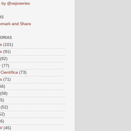
 by @vejoseries
IS
ORIAS
as
(101)
as
(91)
(82)
r
(77)
Científica
(73)
as
(71)
66)
(58)
55)
(52)
52)
46)
V
(45)