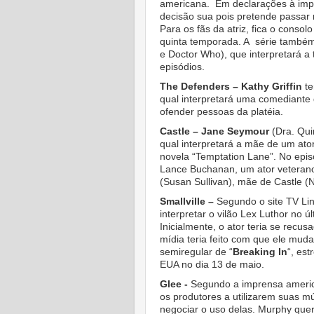
americana. Em declarações à impr
decisão sua pois pretende passar
Para os fãs da atriz, fica o consol
quinta temporada. A série também
e Doctor Who), que interpretará a
episódios.
The Defenders – Kathy Griffin
te
qual interpretará uma comediante
ofender pessoas da platéia.
Castle – Jane Seymour
(Dra. Quin
qual interpretará a mãe de um ato
novela “Temptation Lane”. No ep
Lance Buchanan, um ator veteran
(Susan Sullivan), mãe de Castle (N
Smallville –
Segundo o site TV Li
interpretar o vilão Lex Luthor no 
Inicialmente, o ator teria se recu
mídia teria feito com que ele mu
semiregular de “
Breaking In
“, est
EUA no dia 13 de maio.
Glee -
Segundo a imprensa ameri
os produtores a utilizarem suas mú
negociar o uso delas. Murphy quer