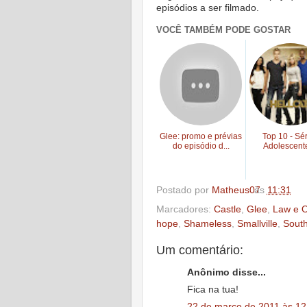
episódios a ser filmado.
VOCÊ TAMBÉM PODE GOSTAR
Glee: promo e prévias
Top 10 - Sé
do episódio d...
Adolescente
Postado por
Matheus07
às
11:31
Marcadores:
Castle
,
Glee
,
Law e O
hope
,
Shameless
,
Smallville
,
Sout
Um comentário:
Anônimo disse...
Fica na tua!
22 de março de 2011 às 12