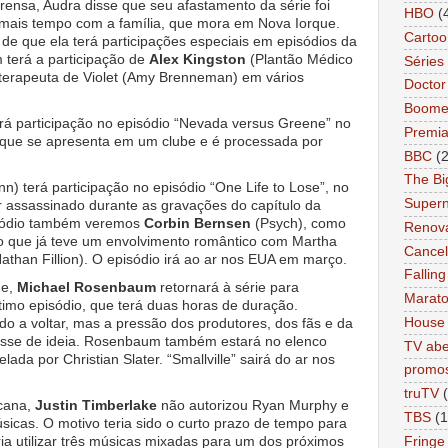
ensa, Audra disse que seu afastamento da série foi
HBO
(
 mais tempo com a família, que mora em Nova Iorque.
Cartoo
o de que ela terá participações especiais em episódios da
 terá a participação de
Alex Kingston
(Plantão Médico
Séries 
 terapeuta de Violet (Amy Brenneman) em vários
Docto
Boome
rá participação no episódio “Nevada versus Greene” no
Premi
 que se apresenta em um clube e é processada por
BBC
(
The Bi
n) terá participação no episódio “One Life to Lose”, no
Supern
r assassinado durante as gravações do capítulo da
isódio também veremos
Corbin Bernsen
(Psych), como
Renov
o que já teve um envolvimento romântico com Martha
Cance
athan Fillion). O episódio irá ao ar nos EUA em março.
Falling
ne,
Michael Rosenbaum
retornará à série para
Marat
último episódio, que terá duas horas de duração.
sado a voltar, mas a pressão dos produtores, dos fãs e da
House
dasse de ideia. Rosenbaum também estará no elenco
TV abe
relada por Christian Slater. “Smallville” sairá do ar nos
promo
truTV
cana,
Justin Timberlake
não autorizou Ryan Murphy e
TBS
(1
sicas. O motivo teria sido o curto prazo de tempo para
ia utilizar três músicas mixadas para um dos próximos
Fringe