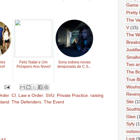
Game 
Pretty 
The Va
V
(15)
The Wa
Breako
Justifi
Smallvi
ries
Feliz Natal e Um
Sony estreia novas
Two an
s!!
Próspero Ano Novo!
temporada de C.S...
The Bo
True B
Wooh
Reven
rder: CI
,
Law e Order: SVU
,
Private Practice
,
raising
Site
(1
hland
,
The Defenders
,
The Event
Southl
Glee
(
Syfy
(1
outsou
Lost
(9
:44