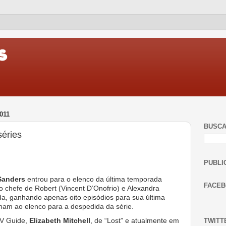
011
BUSC
séries
PUBLI
Sanders
entrou para o elenco da última temporada
FACE
vo chefe de Robert (Vincent D’Onofrio) e Alexandra
ada, ganhando apenas oito episódios para sua última
nam ao elenco para a despedida da série.
V Guide,
Elizabeth Mitchell
, de “Lost” e atualmente em
TWITT