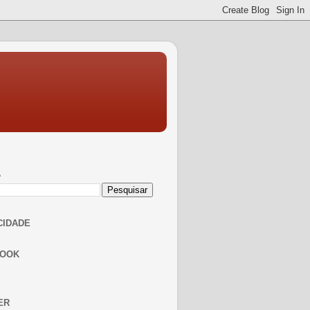
A
CIDADE
BOOK
ER