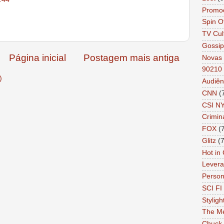
Promo
Spin O
TV Cul
Gossip
Página inicial
Postagem mais antiga
Novas 
90210
)
Audiên
CNN
(
CSI N
Crimin
FOX
(
Glitz
(7
Hot in
Lever
Person 
SCI FI 
Styligh
The Me
Chuck