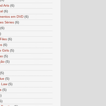
nd Arts
(6)
al
(6)
mentos em DVD
(6)
es Séries
(6)
(6)
)
Files
(6)
os
(6)
e Girls
(5)
as
(5)
ção
(5)
)
(5)
lue
(5)
s Law
(5)
s
(5)
5)
5)