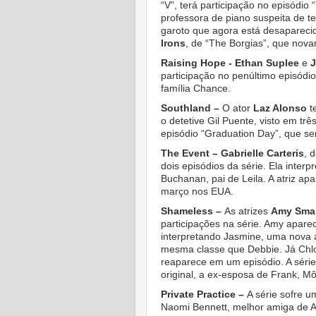
“V”, terá participação no episódio
professora de piano suspeita de 
garoto que agora está desapareci
Irons
, de “The Borgias”, que nova
Raising Hope -
Ethan Suplee
e
J
participação no penúltimo episódi
família Chance.
Southland –
O ator
Laz Alonso
t
o detetive Gil Puente, visto em tr
episódio “Graduation Day”, que se
The Event – Gabrielle Carteris
, 
dois episódios da série. Ela inter
Buchanan, pai de Leila. A atriz ap
março nos EUA.
Shameless –
As atrizes
Amy Sma
participações na série. Amy apare
interpretando Jasmine, uma nova 
mesma classe que Debbie. Já Chlo
reaparece em um episódio. A séri
original, a ex-esposa de Frank, Mô
Private Practice –
A série sofre 
Naomi Bennett, melhor amiga de Ad