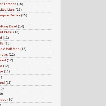
of Thrones
(15)
Little Liars
(15)
mpire Diaries
(15)
lking Dead
(14)
ut Brasil
(13)
ed
(13)
lle
(13)
d A Half Men
(13)
rgias
(12)
lood
(12)
oo
(12)
ge
(11)
1)
and
(11)
10)
0)
rced
(10)
)