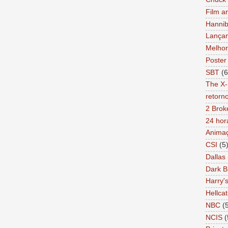
Film a
Hannib
Lança
Melhor
Poster
SBT
(6
The X-
retorn
2 Brok
24 hor
Anima
CSI
(5
Dallas
Dark B
Harry'
Hellcat
NBC
(
NCIS
(