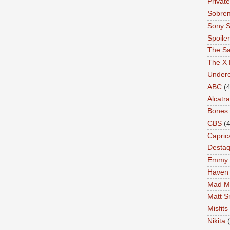
Private
Sobren
Sony S
Spoile
The Sa
The X 
Under
ABC
(4
Alcatr
Bones
CBS
(4
Capric
Desta
Emmy
Haven
Mad M
Matt S
Misfits
Nikita