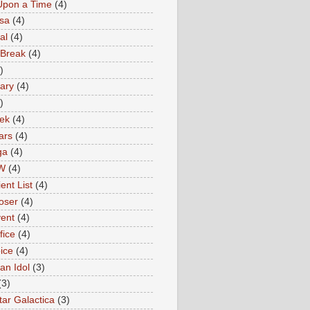
Upon a Time
(4)
sa
(4)
al
(4)
 Break
(4)
)
ary
(4)
)
rek
(4)
ars
(4)
ga
(4)
W
(4)
ent List
(4)
oser
(4)
ent
(4)
fice
(4)
ice
(4)
an Idol
(3)
(3)
tar Galactica
(3)