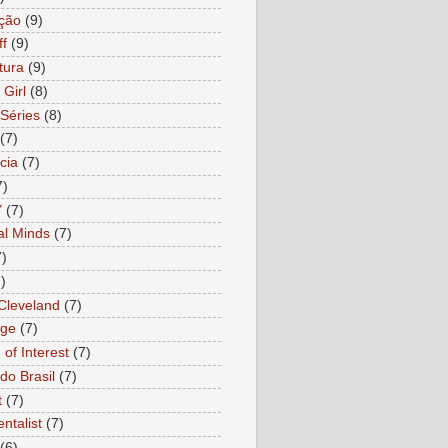
ção
(9)
ff
(9)
tura
(9)
 Girl
(8)
Séries
(8)
(7)
cia
(7)
7)
Y
(7)
al Minds
(7)
7)
)
 Cleveland
(7)
age
(7)
of Interest
(7)
do Brasil
(7)
t
(7)
ntalist
(7)
(6)