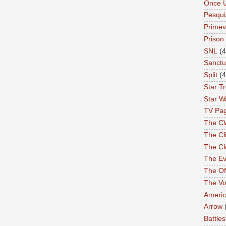
Once 
Pesqui
Primev
Prison
SNL
(4
Sanctu
Split
(4
Star T
Star W
TV Pa
The C
The Cli
The Cl
The Ev
The Of
The Vo
Americ
Arrow
Battles