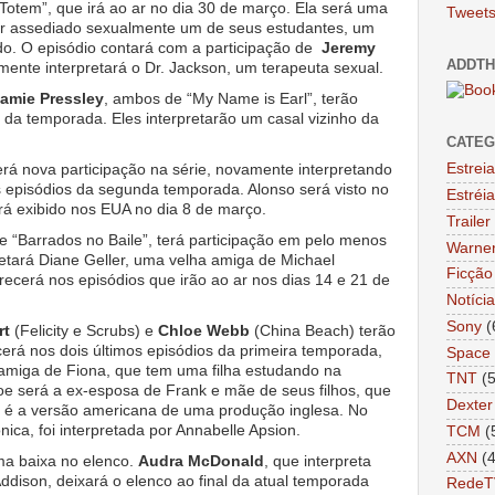
 “Totem”, que irá ao ar no dia 30 de março. Ela será uma
Tweets
ter assediado sexualmente um de seus estudantes, um
do. O episódio contará com a participação de
Jeremy
ADDTH
mente interpretará o Dr. Jackson, um terapeuta sexual.
amie Pressley
, ambos de “My Name is Earl”, terão
o da temporada. Eles interpretarão um casal vizinho da
CATEG
erá nova participação na série, novamente interpretando
Estrei
ês episódios da segunda temporada. Alonso será visto no
Estréi
rá exibido nos EUA no dia 8 de março.
Trailer
de “Barrados no Baile”, terá participação em pelo menos
Warne
pretará Diane Geller, uma velha amiga de Michael
Ficção 
arecerá nos episódios que irão ao ar nos dias 14 e 21 de
Notíci
Sony
(
rt
(Felicity e Scrubs) e
Chloe Webb
(China Beach) terão
cerá nos dois últimos episódios da primeira temporada,
Space
amiga de Fiona, que tem uma filha estudando na
TNT
(
e será a ex-esposa de Frank e mãe de seus filhos, que
Dexter
e é a versão americana de uma produção inglesa. No
nica, foi interpretada por Annabelle Apsion.
TCM
(
AXN
(
uma baixa no elenco.
Audra McDonald
, que interpreta
dison, deixará o elenco ao final da atual temporada
RedeT