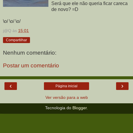
Será que ele não queria ficar careca
de novo? =D
\o/ \o/ \o/
j@Q
às
15:01
Compartilhar
Nenhum comentário:
Postar um comentário
‹
›
Página inicial
Ver versão para a web
Tecnologia do
Blogger
.