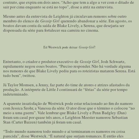
contrato, que expira em dois anos. “Acho que tem a algo a ver com o ditado de
sair por cima enquanto se está no topo”, disse a atriz na entrevista.
Mesmo antes da entrevista de Leighton já circulavam rumores sobre outro
membro do elenco de
Gossip Girl
querendo abandonar a série. Em agosto, os
boatos davam conta da saída de Blake Lively, a Serena, que desejaria ser
dispensada da série para fortalecer sua carreira no cinema.
Gossip Girl
Ed Westwick pode deixar
!
Entretanto, o criador e produtor executivo de
Gossip Girl
, Josh Schwartz,
rapidamente negou esses boatos. “Preciso responder. Não há verdade alguma
nos rumores de que Blake Lively pediu para os roteiristas matarem Serena. Está
tudo bem”, twittou.
Já Taylor Momsen, a Jenny, faz parte do time de atores e atrizes afastados da
produção. A intérprete de Little J continuará de “férias” da série por tempo
indeterminado.
A aparente insatisfação de Westwick pode estar relacionado ao fim do namoro
com Jessica Szohr, a Vanessa da série. O ator disse que o término o colocou “no
meio a uma guerra”. Vale lembrar que Blake Lively e Penn Badgley (Dan)
foram um casal por quase três anos, e Leighton Meester namorou Sebastian
Stan (Carter Baizen) também já foram um casal.
“Todo mundo namorou todo mundo e aí terminaram os namoros ou coisa
parecida”, disse Westwick. “É natural que surjam romances. E então eles