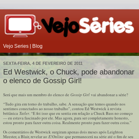
Vejo Series | Blog
SEXTA-FEIRA, 4 DE FEVEREIRO DE 2011
Ed Westwick, o Chuck, pode abandonar
o elenco de Gossip Girl!
Será que mais um membro do elenco de
Gossip Girl
vai abandonar a série?
“Tudo gira em torno do trabalho, sabe. A sensação que temos quando nos
sentimos conectados ao nosso trabalho”, contou Ed Westwick à revista
britânica
Tatler
. “E foi isso que eu sentia em relação a Chuck Bass no começo
— eu estava fascinado por ele. Mas agora, para ser completamente honesto,
estou pronto para fazer outra coisa. Realmente pronto para fazer outra coisa.”
Os comentários de Westwick surgiram apenas dois meses após Leighton
Meester, a Blair, revelar ao
E!Online
que permanecerá na série até o fim de seu