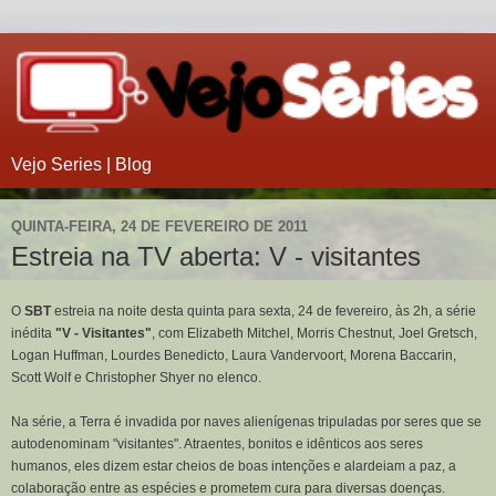
Vejo Series | Blog
QUINTA-FEIRA, 24 DE FEVEREIRO DE 2011
Estreia na TV aberta: V - visitantes
O
SBT
estreia na noite desta quinta para sexta, 24 de fevereiro, às 2h, a série
inédita
"V - Visitantes"
, com Elizabeth Mitchel, Morris Chestnut, Joel Gretsch,
Logan Huffman, Lourdes Benedicto, Laura Vandervoort, Morena Baccarin,
Scott Wolf e Christopher Shyer no elenco.
Na série, a Terra é invadida por naves alienígenas tripuladas por seres que se
autodenominam "visitantes". Atraentes, bonitos e idênticos aos seres
humanos, eles dizem estar cheios de boas intenções e alardeiam a paz, a
colaboração entre as espécies e prometem cura para diversas doenças.